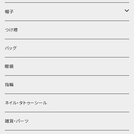
帽子
ベレー帽
つけ襟
バッグ
眼鏡
指輪
ネイル・タトゥーシール
雑貨・パーツ