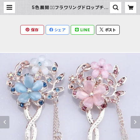
5色展開❁⃘フラワリングドロップチェ
ーン簪 | Milky Rag
保存
シェア
LINE
ポスト