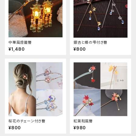
中華風燈籠簪
銀杏と蝶の雫付き簪
¥1,480
¥800
桜花のチェーン付き簪
紅葉和風簪
¥800
¥980