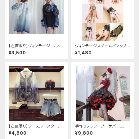
【在庫限り】ヴィンテージ ホワイ
ヴィンテージスチームパンクブレ
トタイガー チョンサム ショートス
スレット
¥3,500
¥1,480
リーブ
【在庫限り】シースルースターリ
手作りフラワーブーケパニエ
ージャケットデニムパンツセット
（❁⃘5色展開❁⃘）
¥4,800
¥9,800
アップ