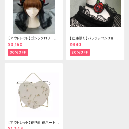
【アウトレット】ゴシックロリータ
【在庫限り】バラワッペンチョーカ
ゴールドクラウン＆ホーン(ヴェ
ー
¥3,150
¥640
ール付き)
30%OFF
20%OFF
【アウトレット】花柄刺繍ハートバ
ッグ
¥1,344