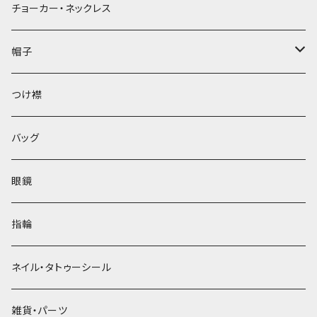
チョーカー・ネックレス
帽子
ベレー帽
つけ襟
バッグ
眼鏡
指輪
ネイル・タトゥーシール
雑貨・パーツ