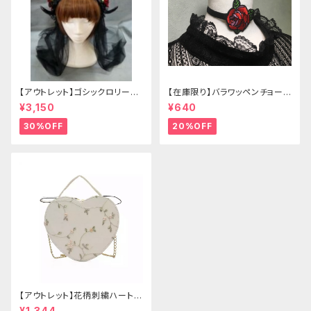
【アウトレット】ゴシックロリータ
【在庫限り】バラワッペンチョーカ
ゴールドクラウン＆ホーン(ヴェ
ー
¥3,150
¥640
ール付き)
30%OFF
20%OFF
【アウトレット】花柄刺繍ハートバ
ッグ
¥1,344