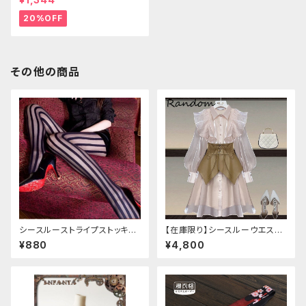
20%OFF
その他の商品
シースルーストライプストッキン
【在庫限り】シースルーウエスト
グ
ベルトワンピースセットアップ（ラ
¥880
¥4,800
イトピンク：Lサイズ