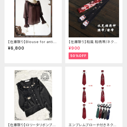
【在庫限り】Blouse for antiqu
【在庫限り】和風 和柄帯/ネクタ
e automaton
イ/リボン（狐面/金魚
¥6,800
¥900
50%OFF
【在庫限り】ロリータリボンブラ
エンブレムブローチ付きネクタ