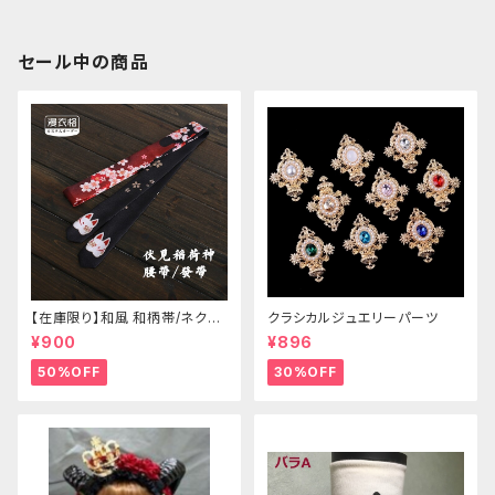
セール中の商品
【在庫限り】和風 和柄帯/ネクタ
クラシカルジュエリーパーツ
イ/リボン（狐面/金魚
¥900
¥896
50%OFF
30%OFF