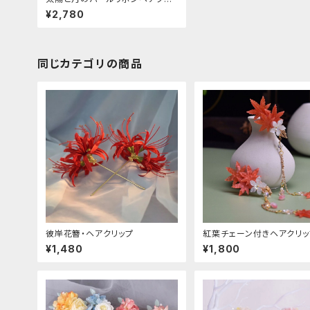
ップ
¥2,780
同じカテゴリの商品
彼岸花簪・ヘアクリップ
紅葉チェーン付きヘアクリッ
¥1,480
¥1,800