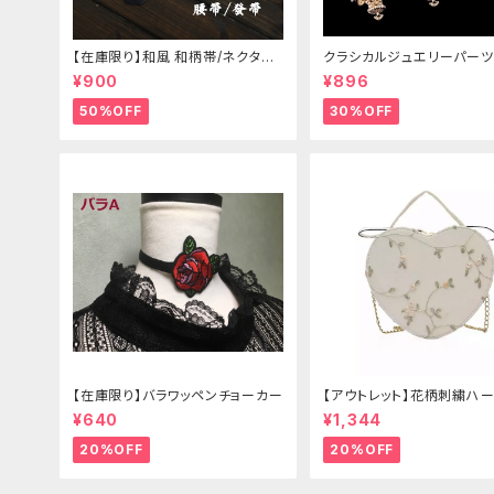
【在庫限り】和風 和柄帯/ネクタイ/
クラシカルジュエリーパーツ
リボン（狐面/金魚
¥900
¥896
50%OFF
30%OFF
【在庫限り】バラワッペンチョーカー
【アウトレット】花柄刺繍ハー
グ
¥640
¥1,344
20%OFF
20%OFF