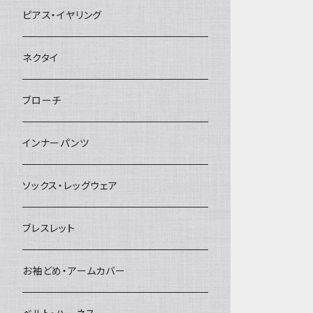
ヘアクリップ
ピアス・イヤリング
ヘッドドレス・カチューシャ
ネクタイ
ヘアゴム
ブローチ
簪
インナーパンツ
ソックス・レッグウェア
ブレスレット
お袖どめ・アームカバー