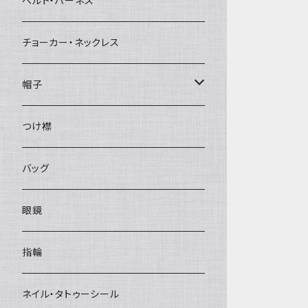
ベルト・ハーネス
チョーカー・ネックレス
帽子
ベレー帽
つけ襟
バッグ
眼鏡
指輪
ネイル・タトゥーシール