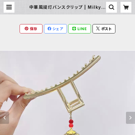
中華風提灯バンスクリップ | Milky R
ag
保存
シェア
LINE
ポスト