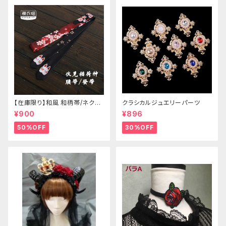
【在庫限り】和風 和柄帯/ネクタ
クラシカルジュエリーパーツ
イ/リボン（狐面/金魚
¥900
¥896
50%OFF
30%OFF