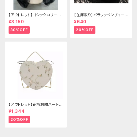
【アウトレット】ゴシックロリータ
【在庫限り】バラワッペンチョーカ
ゴールドクラウン＆ホーン(ヴェ
ー
¥3,150
¥640
ール付き)
30%OFF
20%OFF
【アウトレット】花柄刺繍ハートバ
ッグ
¥1,344
20%OFF