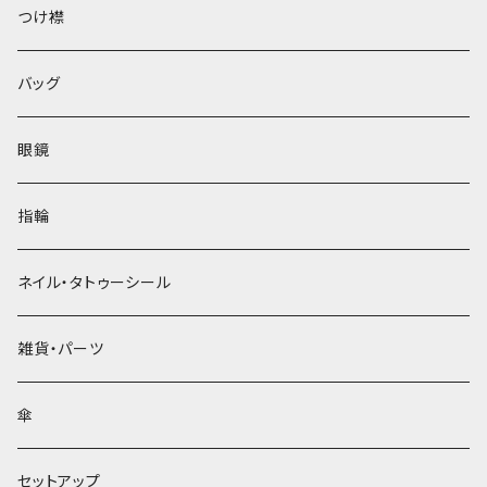
ベレー帽
つけ襟
バッグ
眼鏡
指輪
ネイル・タトゥーシール
雑貨・パーツ
傘
セットアップ