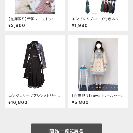
【在庫限り】帝国レースドットワ
エンブレムブローチ付きネクタ
ンピース
イ(グリーン)
¥3,800
¥1,980
ロングスリーブアシンメトリーチ
【在庫限り】kawaiiウールセーラ
ャイナドレス
ージャケット(胸元リボン付き) M
¥16,800
¥5,800
サイズ
商品一覧に戻る