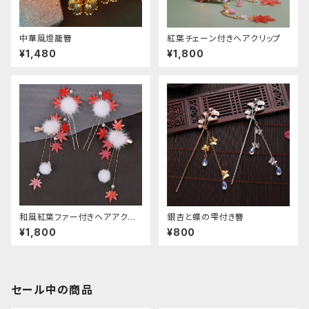
中華風燈籠簪
紅葉チェーン付きヘアクリップ
¥1,480
¥1,800
和風紅葉ファー付きヘアアクセ
銀杏と蝶の雫付き簪
サリー
¥1,800
¥800
セール中の商品