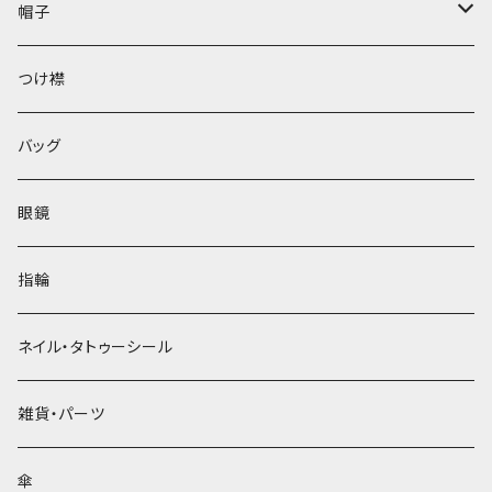
帽子
ベレー帽
つけ襟
バッグ
眼鏡
指輪
ネイル・タトゥーシール
雑貨・パーツ
傘