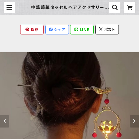
中華蓮華タッセルヘアアクセサリー |
Milky Rag
保存
シェア
LINE
ポスト