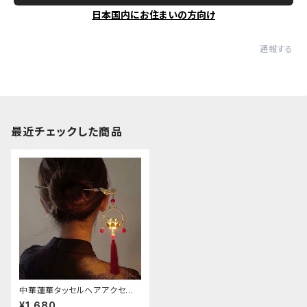
日本国内にお住まいの方向け
通報する
最近チェックした商品
中華蓮華タッセルヘアアクセサリ
ー
¥1,680