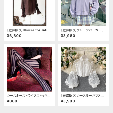
【在庫限り】Blouse for antiqu
【在庫限り】フルーツパーカー（ブ
e automaton
ルべリ、ブドウ、キウイ、チェリー、
¥6,800
¥3,980
ぶどう
シースルーストライプストッキン
【在庫限り】シースルーパフスリ
グ
ーブ刺繍ブラウス
¥880
¥3,500