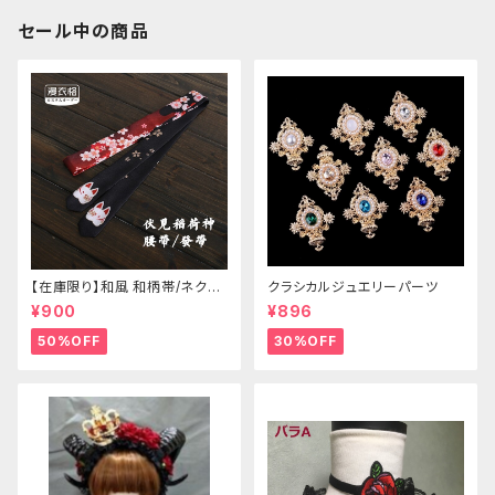
セール中の商品
【在庫限り】和風 和柄帯/ネクタ
クラシカルジュエリーパーツ
イ/リボン（狐面/金魚
¥900
¥896
50%OFF
30%OFF