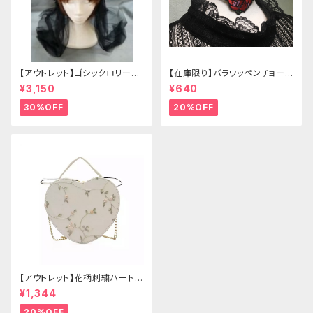
【アウトレット】ゴシックロリータ
【在庫限り】バラワッペンチョーカ
ゴールドクラウン＆ホーン(ヴェ
ー
¥3,150
¥640
ール付き)
30%OFF
20%OFF
【アウトレット】花柄刺繍ハートバ
ッグ
¥1,344
20%OFF