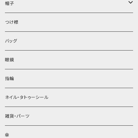
帽子
ベレー帽
つけ襟
バッグ
眼鏡
指輪
ネイル・タトゥーシール
雑貨・パーツ
傘