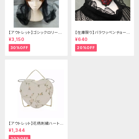
【アウトレット】ゴシックロリータ
【在庫限り】バラワッペンチョーカ
ゴールドクラウン＆ホーン(ヴェ
ー
¥3,150
¥640
ール付き)
30%OFF
20%OFF
【アウトレット】花柄刺繍ハートバ
ッグ
¥1,344
20%OFF