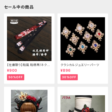
セール中の商品
【在庫限り】和風 和柄帯/ネクタ
クラシカルジュエリーパーツ
イ/リボン（狐面/金魚
¥900
¥896
50%OFF
30%OFF