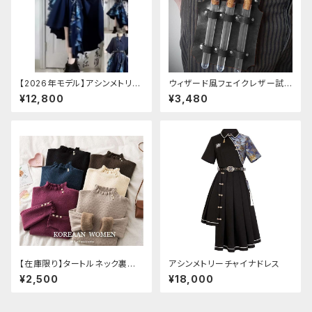
【2026年モデル】アシンメトリー
ウィザード風フェイクレザー試
チャイナ改良ドレス
験管ホルダー
¥12,800
¥3,480
【在庫限り】タートルネック裏起
アシンメトリーチャイナドレス
毛セーター
¥2,500
¥18,000