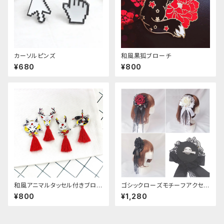
カーソルピンズ
和風黒狐ブローチ
¥680
¥800
和風アニマルタッセル付きブロー
ゴシックローズモチーフアクセサ
チ
リー
¥800
¥1,280