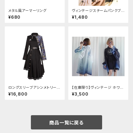
メタル風アーマーリング
ヴィンテージスチームパンクブレ
スレット
¥680
¥1,480
ロングスリーブアシンメトリーチ
【在庫限り】ヴィンテージ ホワイ
ャイナドレス
トタイガー チョンサム ショートス
¥16,800
¥3,500
リーブ
商品一覧に戻る