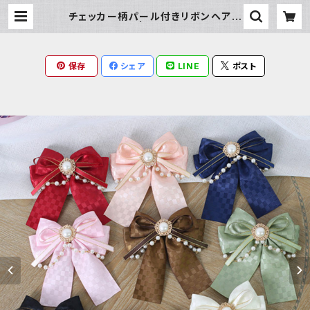
チェッカー柄パール付きリボンヘアク
リップ | Milky Rag
保存
シェア
LINE
ポスト