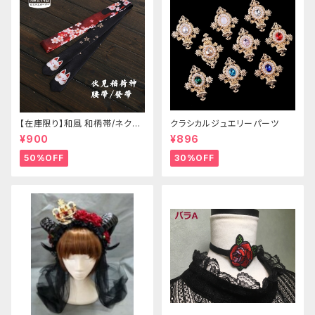
【在庫限り】和風 和柄帯/ネクタ
クラシカルジュエリーパーツ
イ/リボン（狐面/金魚
¥900
¥896
50%OFF
30%OFF