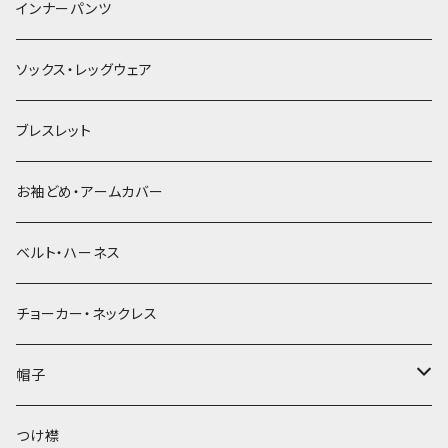
簪
インナーパンツ
ソックス・レッグウェア
ブレスレット
お袖どめ・アームカバー
ベルト・ハーネス
チョーカー・ネックレス
帽子
ベレー帽
つけ襟