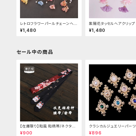
レトロフラワーパールチェーンヘア
紫陽花タッセルヘアクリップ
クリップ
¥1,480
¥1,480
セール中の商品
【在庫限り】和風 和柄帯/ネクタイ/
クラシカルジュエリーパーツ
リボン（狐面/金魚
¥900
¥896