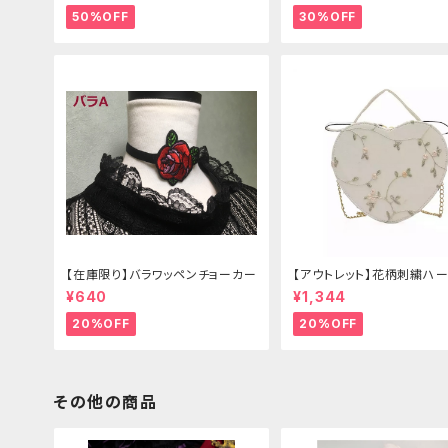
50%OFF
30%OFF
【在庫限り】バラワッペンチョーカー
【アウトレット】花柄刺繍ハー
グ
¥640
¥1,344
20%OFF
20%OFF
その他の商品