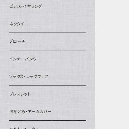
ヘアクリップ
ピアス・イヤリング
ヘッドドレス・カチューシャ
ネクタイ
ヘアゴム
ブローチ
簪
インナーパンツ
ソックス・レッグウェア
ブレスレット
お袖どめ・アームカバー