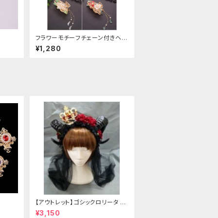
フラワーモチーフチェーン付きヘア
クリップ
¥1,280
【アウトレット】ゴシックロリータ ゴ
ールドクラウン＆ホーン(ヴェール
¥3,150
付き)