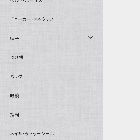
ベルト・ハーネス
チョーカー・ネックレス
帽子
ベレー帽
つけ襟
バッグ
眼鏡
指輪
ネイル・タトゥーシール