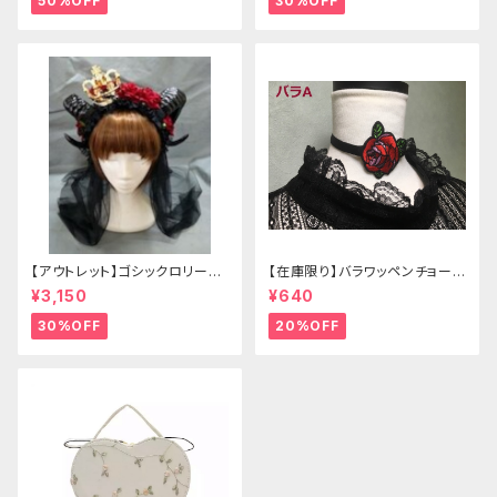
50%OFF
30%OFF
【アウトレット】ゴシックロリータ
【在庫限り】バラワッペンチョーカ
ゴールドクラウン＆ホーン(ヴェ
ー
¥3,150
¥640
ール付き)
30%OFF
20%OFF