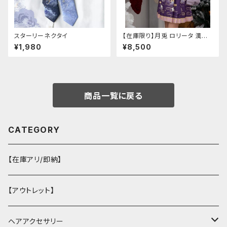
スターリーネクタイ
【在庫限り】月兎 ロリータ 漢服
ツーピース セットアップ チャイ
¥1,980
¥8,500
ナ風 華ロリ ロリィタ 刺繍 和柄
ミニ スカート 紫 ウサギ柄 アジ
アン エスニック ロリータ 原宿
系 青文字系 ガーリー 大人可愛
い カジュアル ファッション 民族
風 コスプレ ロメルチェオ
商品一覧に戻る
CATEGORY
【在庫アリ/即納】
【アウトレット】
ヘアアクセサリー