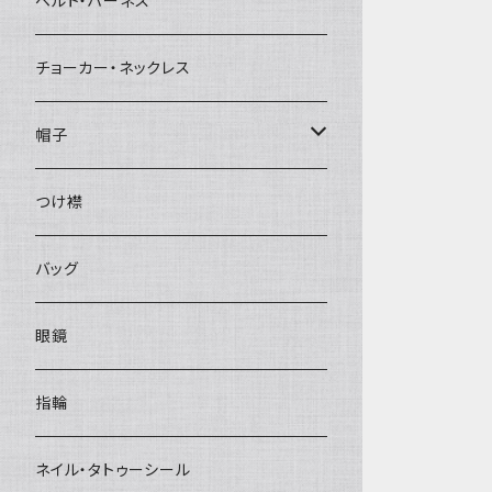
ベルト・ハーネス
チョーカー・ネックレス
帽子
ベレー帽
つけ襟
バッグ
眼鏡
指輪
ネイル・タトゥーシール