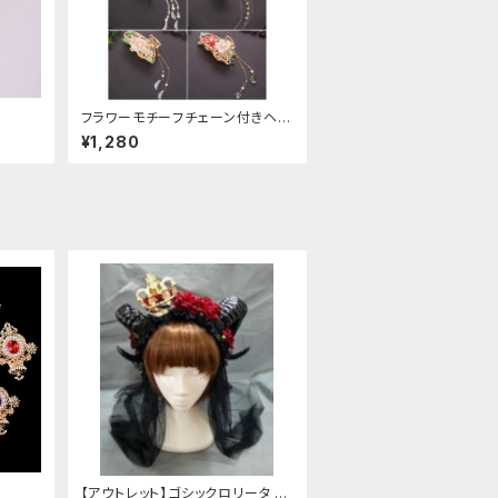
フラワーモチーフチェーン付きヘア
クリップ
¥1,280
【アウトレット】ゴシックロリータ ゴ