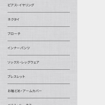
ヘアクリップ
ピアス・イヤリング
ヘッドドレス・カチューシャ
ネクタイ
ヘアゴム
ブローチ
簪
インナーパンツ
ソックス・レッグウェア
ブレスレット
お袖どめ・アームカバー