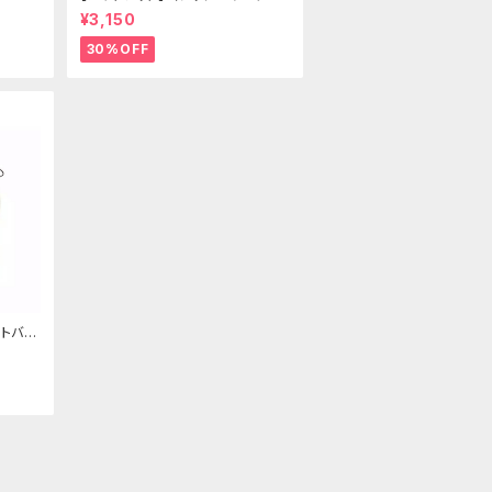
ールドクラウン＆ホーン(ヴェール
¥3,150
付き)
30%OFF
トバッ