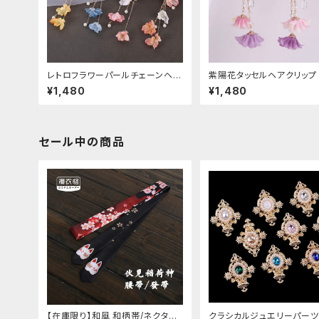
レトロフラワーパールチェーンヘア
紫陽花タッセルヘアクリップ
クリップ
¥1,480
¥1,480
セール中の商品
【在庫限り】和風 和柄帯/ネクタイ/
クラシカルジュエリーパーツ