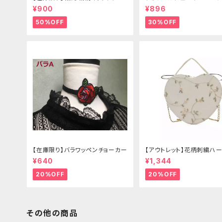
リボン（狐面/金魚
¥900
¥896
50%OFF
30%OFF
【在庫限り】バラワッペンチョーカー
【アウトレット】花柄刺繍ハー
グ
¥640
¥1,344
20%OFF
20%OFF
その他の商品