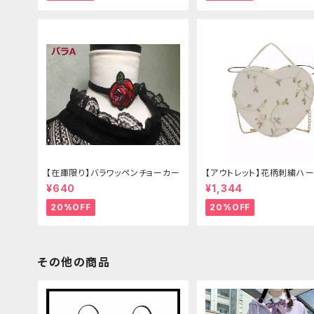
【在庫限り】バラワッペンチョーカー
【アウトレット】花柄刺繍ハー
グ
¥640
¥1,344
20%OFF
20%OFF
その他の商品