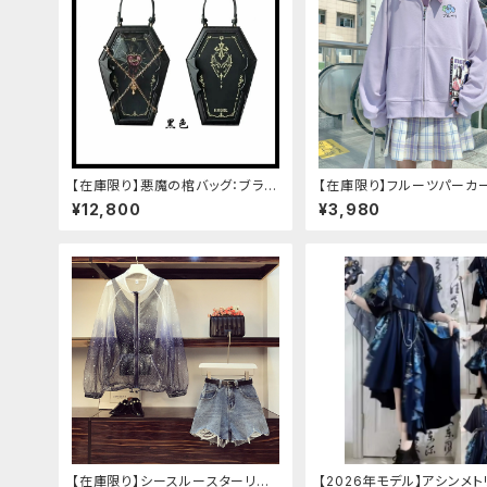
【在庫限り】悪魔の棺バッグ：ブラッ
【在庫限り】フルーツパーカ
ク
べリ、ブドウ、キウイ、チェリ
¥12,800
¥3,980
う
【在庫限り】シースルースターリー
【2026年モデル】アシンメ