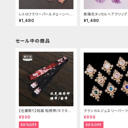
レトロフラワーパールチェーンヘア
紫陽花タッセルヘアクリップ
クリップ
¥1,480
¥1,480
セール中の商品
【在庫限り】和風 和柄帯/ネクタイ/
クラシカルジュエリーパーツ
リボン（狐面/金魚
¥900
¥896
50%OFF
30%OFF