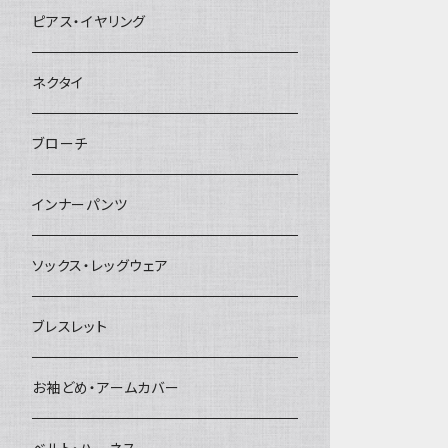
ヘアクリップ
ピアス・イヤリング
ヘッドドレス・カチューシャ
ネクタイ
ヘアゴム
ブローチ
簪
インナーパンツ
ソックス・レッグウェア
ブレスレット
お袖どめ・アームカバー