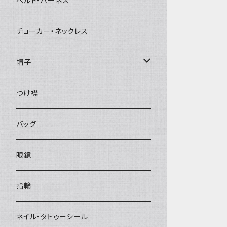
ベルト・ハーネス
チョーカー・ネックレス
帽子
ベレー帽
つけ襟
バッグ
眼鏡
指輪
ネイル・タトゥーシール