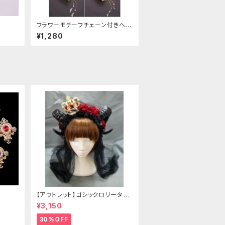
フラワーモチーフチェーン付きヘア
クリップ
¥1,280
【アウトレット】ゴシックロリータ ゴ
ールドクラウン＆ホーン(ヴェール
¥3,150
付き)
30%OFF