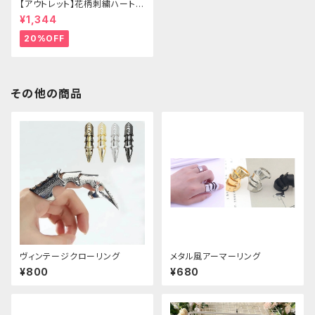
【アウトレット】花柄刺繍ハートバ
ッグ
¥1,344
20%OFF
その他の商品
ヴィンテージクローリング
メタル風アーマーリング
¥800
¥680