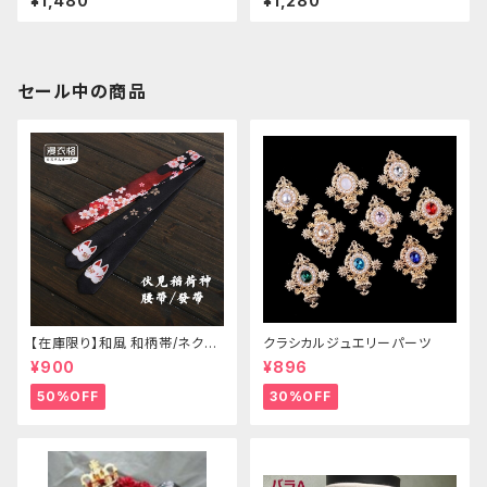
¥1,480
¥1,280
セール中の商品
【在庫限り】和風 和柄帯/ネクタ
クラシカルジュエリーパーツ
イ/リボン（狐面/金魚
¥900
¥896
50%OFF
30%OFF