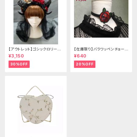
【アウトレット】ゴシックロリータ
【在庫限り】バラワッペンチョーカ
ゴールドクラウン＆ホーン(ヴェ
ー
¥3,150
¥640
ール付き)
30%OFF
20%OFF