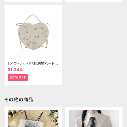
【アウトレット】花柄刺繍ハートバ
ッグ
¥1,344
20%OFF
その他の商品