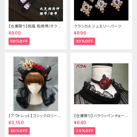
【在庫限り】和風 和柄帯/ネクタ
クラシカルジュエリーパーツ
イ/リボン（狐面/金魚
¥900
¥896
50%OFF
30%OFF
【アウトレット】ゴシックロリータ
【在庫限り】バラワッペンチョーカ
ゴールドクラウン＆ホーン(ヴェ
ー
¥3,150
¥640
ール付き)
30%OFF
20%OFF