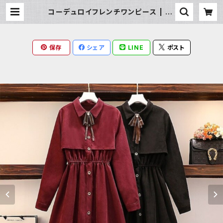
コーデュロイフレンチワンピース | Mi
lky Rag
保存
シェア
LINE
ポスト