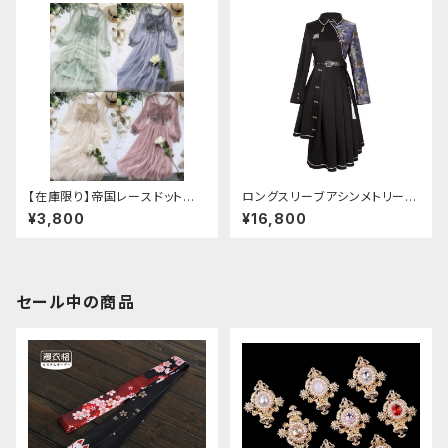
【在庫限り】帝国レースドットワ
ロングスリーブアシンメトリーチ
ンピース
ャイナドレス
¥3,800
¥16,800
セール中の商品