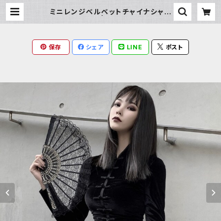
ミニレンジベルベットチャイナシャツ
（長袖） | Milky Rag
保存
シェア
LINE
ポスト