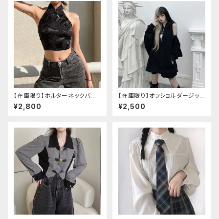
【在庫限り】ホルターネックバッ
【在庫限り】オフショルダージップ
クリボンチャイナシャツ
パーカー
¥2,800
¥2,500