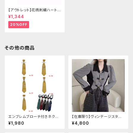
【アウトレット】花柄刺繍ハートバ
ッグ
¥1,344
20%OFF
その他の商品
エンブレムブローチ付きネクタ
【在庫限り】ヴィンテージスタイ
イ(イエロー)
ルバックルベルトシャツ
¥1,980
¥4,800