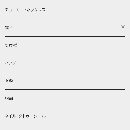
チョーカー・ネックレス
帽子
ベレー帽
つけ襟
バッグ
眼鏡
指輪
ネイル・タトゥーシール