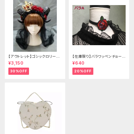
【アウトレット】ゴシックロリータ
【在庫限り】バラワッペンチョーカ
ゴールドクラウン＆ホーン(ヴェ
ー
¥3,150
¥640
ール付き)
30%OFF
20%OFF