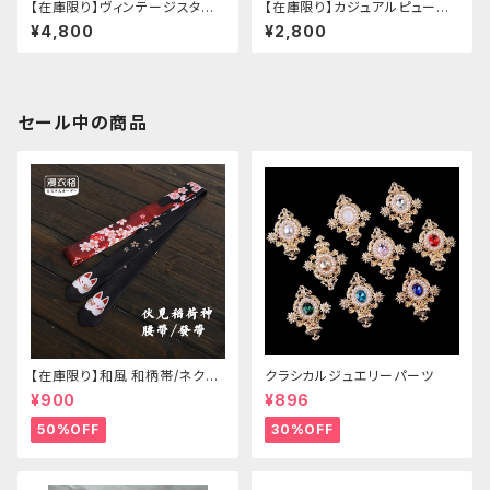
【在庫限り】ヴィンテージスタイ
【在庫限り】カジュアルピューリ
ルバックルベルトシャツ
タンカラープレッピーブラウス
¥4,800
¥2,800
セール中の商品
【在庫限り】和風 和柄帯/ネクタ
クラシカルジュエリーパーツ
イ/リボン（狐面/金魚
¥900
¥896
50%OFF
30%OFF