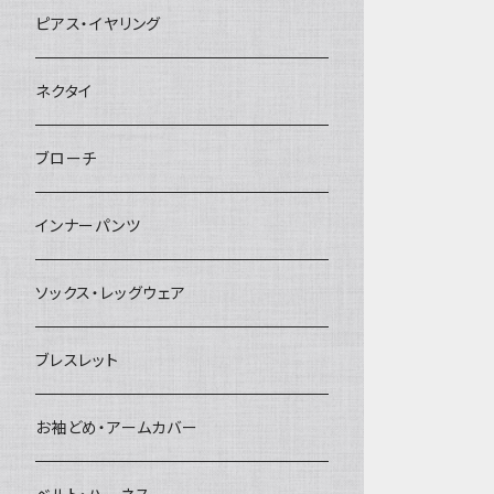
ヘアクリップ
ピアス・イヤリング
ヘッドドレス・カチューシャ
ネクタイ
ヘアゴム
ブローチ
簪
インナーパンツ
ソックス・レッグウェア
ブレスレット
お袖どめ・アームカバー