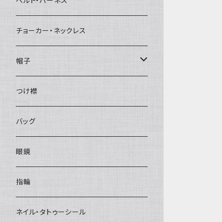
ベルト・ハーネス
チョーカー・ネックレス
帽子
ベレー帽
つけ襟
バッグ
眼鏡
指輪
ネイル・タトゥーシール