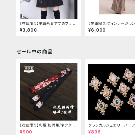
【在庫限り】地雷系おすすめフリー
【在庫限り】ヴィンテージラ
スセットアップ ワンピース＋ウエス
袖フリルブラウス＋チェック
¥3,800
¥6,000
トストラップベルト
エストスカートセット
セール中の商品
【在庫限り】和風 和柄帯/ネクタイ/
クラシカルジュエリーパーツ
リボン（狐面/金魚
¥900
¥896