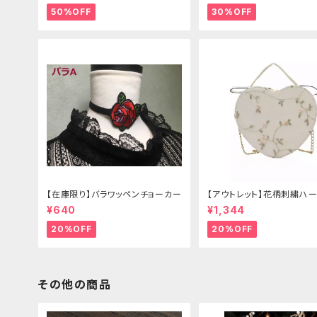
50%OFF
30%OFF
【在庫限り】バラワッペンチョーカー
【アウトレット】花柄刺繍ハー
グ
¥640
¥1,344
20%OFF
20%OFF
その他の商品