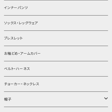
簪
インナーパンツ
ソックス・レッグウェア
ブレスレット
お袖どめ・アームカバー
ベルト・ハーネス
チョーカー・ネックレス
帽子