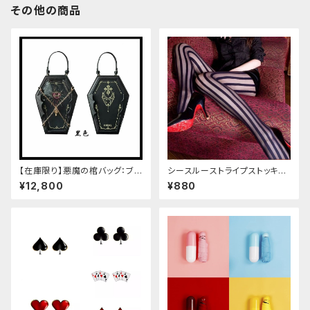
その他の商品
【在庫限り】悪魔の棺バッグ：ブラ
シースルーストライプストッキン
ック
グ
¥12,800
¥880