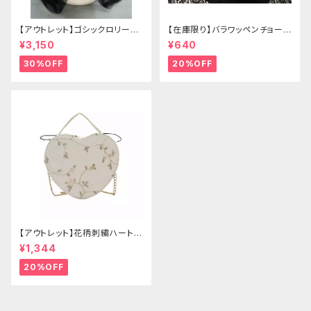
【アウトレット】ゴシックロリータ
【在庫限り】バラワッペンチョーカ
ゴールドクラウン＆ホーン(ヴェ
ー
¥3,150
¥640
ール付き)
30%OFF
20%OFF
【アウトレット】花柄刺繍ハートバ
ッグ
¥1,344
20%OFF