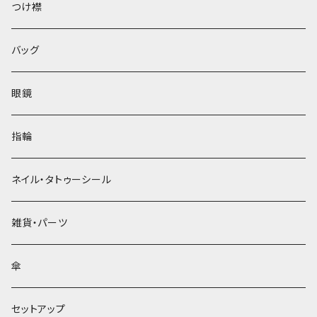
ベレー帽
つけ襟
バッグ
眼鏡
指輪
ネイル・タトゥーシール
雑貨・パーツ
傘
セットアップ