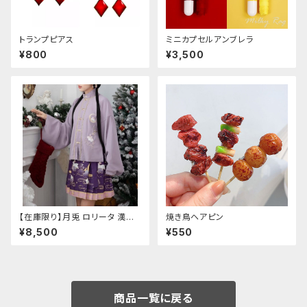
トランプピアス
ミニカプセルアンブレラ
¥800
¥3,500
【在庫限り】月兎 ロリータ 漢服
焼き鳥ヘアピン
ツーピース セットアップ チャイ
¥8,500
¥550
ナ風 華ロリ ロリィタ 刺繍 和柄
ミニ スカート 紫 ウサギ柄 アジ
アン エスニック ロリータ 原宿
系 青文字系 ガーリー 大人可愛
い カジュアル ファッション 民族
風 コスプレ ロメルチェオ
商品一覧に戻る