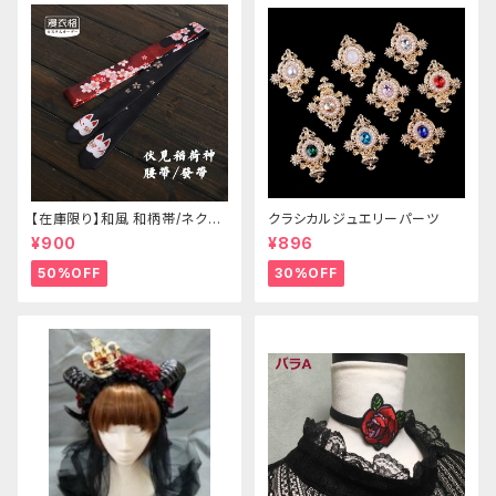
【在庫限り】和風 和柄帯/ネクタ
クラシカルジュエリーパーツ
イ/リボン（狐面/金魚
¥900
¥896
50%OFF
30%OFF