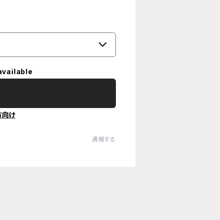
available
方向け
通報する