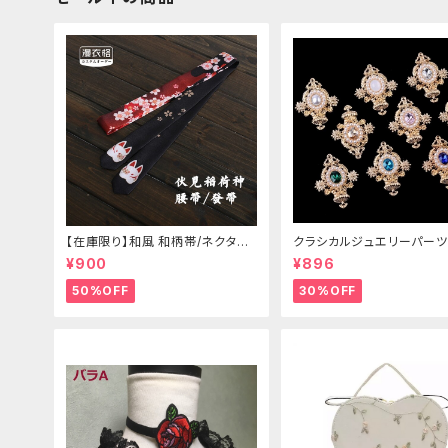
【在庫限り】和風 和柄帯/ネクタイ/
クラシカルジュエリーパーツ
リボン（狐面/金魚
¥900
¥896
50%OFF
30%OFF