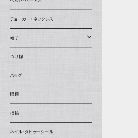
ベルト・ハーネス
チョーカー・ネックレス
帽子
ベレー帽
つけ襟
バッグ
眼鏡
指輪
ネイル・タトゥーシール