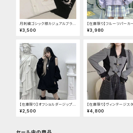
月刺繍ゴシック襟カジュアルブラウ
【在庫限り】フルーツパーカ
ス(長袖)
べリ、ブドウ、キウイ、チェリ
¥3,500
¥3,980
う
【在庫限り】オフショルダージップパ
【在庫限り】ヴィンテージス
ーカー
バックルベルトシャツ
¥2,500
¥4,800
セール中の商品