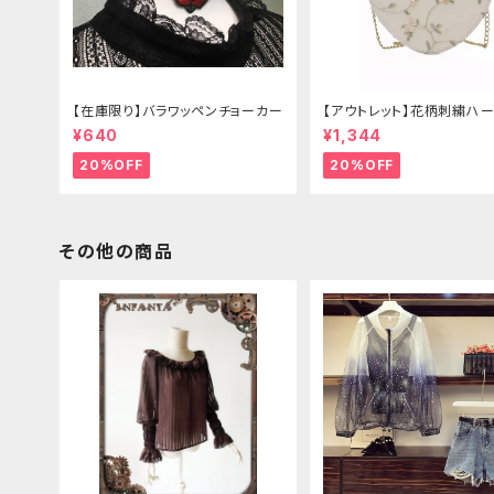
【在庫限り】バラワッペンチョーカー
【アウトレット】花柄刺繍ハー
グ
¥640
¥1,344
20%OFF
20%OFF
その他の商品