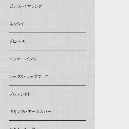
ヘアクリップ
ピアス・イヤリング
ヘッドドレス・カチューシャ
ネクタイ
ヘアゴム
ブローチ
簪
インナーパンツ
ソックス・レッグウェア
ブレスレット
お袖どめ・アームカバー