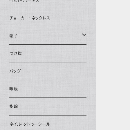
ベルト・ハーネス
チョーカー・ネックレス
帽子
ベレー帽
つけ襟
バッグ
眼鏡
指輪
ネイル・タトゥーシール