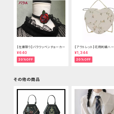
【在庫限り】バラワッペンチョーカー
【アウトレット】花柄刺繍ハー
グ
¥640
¥1,344
20%OFF
20%OFF
その他の商品