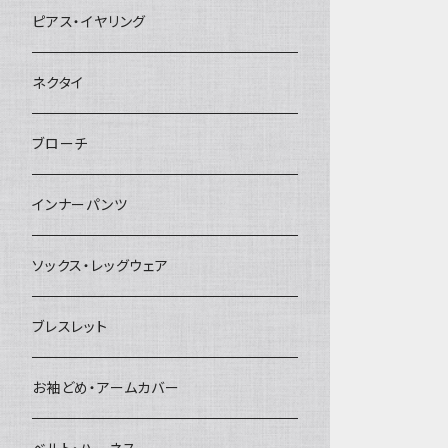
ヘアクリップ
ピアス・イヤリング
ヘッドドレス・カチューシャ
ネクタイ
ヘアゴム
ブローチ
簪
インナーパンツ
ソックス・レッグウェア
ブレスレット
お袖どめ・アームカバー