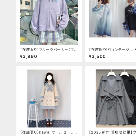
【在庫限り】フルーツパーカー（ブル
【在庫限り】ヴィンテージ ホ
べリ、ブドウ、キウイ、チェリー、ぶど
タイガー チョンサム ショー
¥3,980
¥3,500
う
ーブ
【在庫限り】kawaiiウールセーラー
【2025 新作 着痩せ効果】