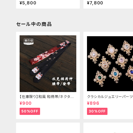
ジャケット(胸元リボン付き) Mサイ
シェイプセミロングコート
¥5,800
¥7,800
ズ
セール中の商品
【在庫限り】和風 和柄帯/ネクタイ/
クラシカルジュエリーパーツ
リボン（狐面/金魚
¥900
¥896
50%OFF
30%OFF