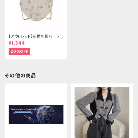
【アウトレット】花柄刺繍ハートバ
ッグ
¥1,344
20%OFF
その他の商品