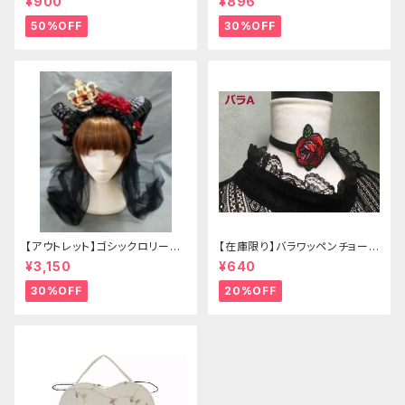
¥900
¥896
50%OFF
30%OFF
【アウトレット】ゴシックロリータ
【在庫限り】バラワッペンチョーカ
ゴールドクラウン＆ホーン(ヴェ
ー
¥3,150
¥640
ール付き)
30%OFF
20%OFF