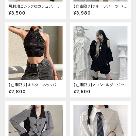
月刺繍ゴシック襟カジュアルブラ
【在庫限り】フルーツパーカー（ブ
ウス(長袖)
ルべリ、ブドウ、キウイ、チェリー、
¥3,500
¥3,980
ぶどう
【在庫限り】ホルターネックバッ
【在庫限り】オフショルダージップ
クリボンチャイナシャツ
パーカー
¥2,800
¥2,500