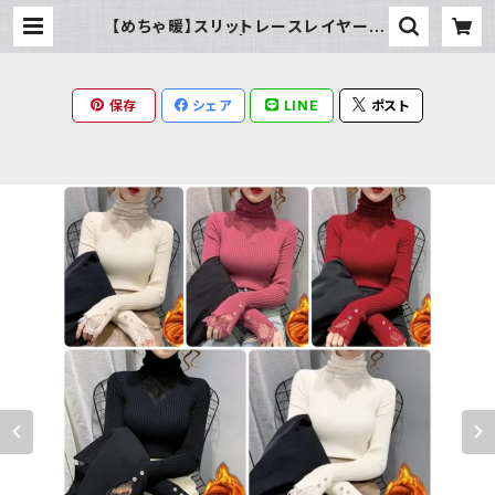
【めちゃ暖】スリットレースレイヤード
リブニット | Milky Rag
保存
シェア
LINE
ポスト