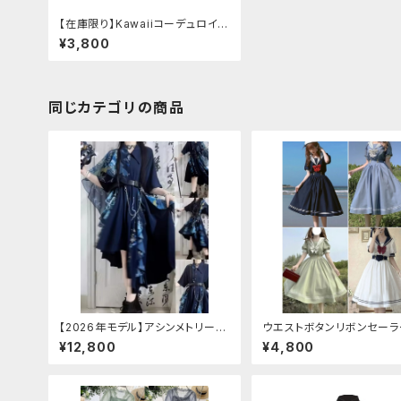
【在庫限り】Kawaiiコーデュロイニ
ットワンピースセットアップ
¥3,800
同じカテゴリの商品
【2026年モデル】アシンメトリーチ
ウエストボタンリボンセーラ
ャイナ改良ドレス
ピース
¥12,800
¥4,800