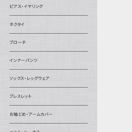
ヘアクリップ
ピアス・イヤリング
ヘッドドレス・カチューシャ
ネクタイ
ヘアゴム
ブローチ
簪
インナーパンツ
ソックス・レッグウェア
ブレスレット
お袖どめ・アームカバー