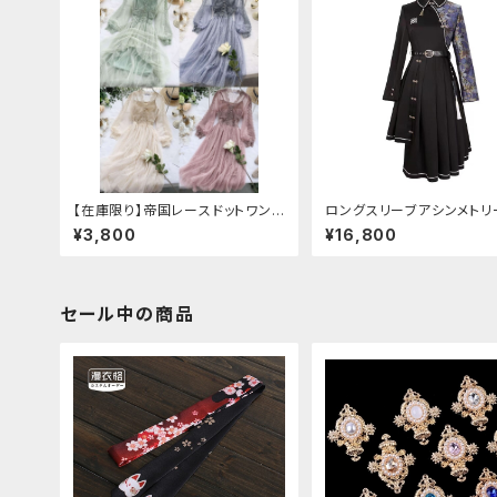
【在庫限り】帝国レースドットワンピ
ロングスリーブアシンメトリ
ース
イナドレス
¥3,800
¥16,800
セール中の商品