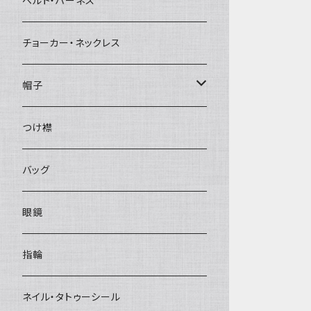
ベルト・ハーネス
チョーカー・ネックレス
帽子
ベレー帽
つけ襟
バッグ
眼鏡
指輪
ネイル・タトゥーシール