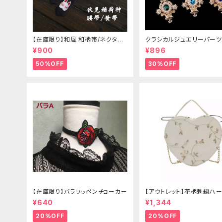
【在庫限り】和風 和柄帯/ネクタイ/
クラシカルジュエリーパーツ
リボン（狐面/金魚
¥900
¥896
50%OFF
30%OFF
【在庫限り】バラワッペンチョーカー
【アウトレット】花柄刺繍ハー
グ
¥640
¥1,344
20%OFF
20%OFF