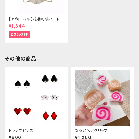
【アウトレット】花柄刺繍ハートバ
ッグ
¥1,344
20%OFF
その他の商品
トランプピアス
なるとヘアクリップ
¥800
¥1,200