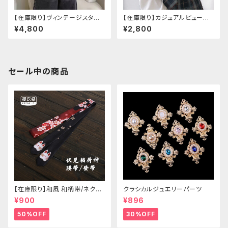
【在庫限り】ヴィンテージスタイ
【在庫限り】カジュアルピューリ
ルバックルベルトシャツ
タンカラープレッピーブラウス
¥4,800
¥2,800
セール中の商品
【在庫限り】和風 和柄帯/ネクタ
クラシカルジュエリーパーツ
イ/リボン（狐面/金魚
¥900
¥896
50%OFF
30%OFF