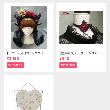
【アウトレット】ゴシックロリータ
【在庫限り】バラワッペンチョーカ
ゴールドクラウン＆ホーン(ヴェ
ー
¥3,150
¥640
ール付き)
30%OFF
20%OFF