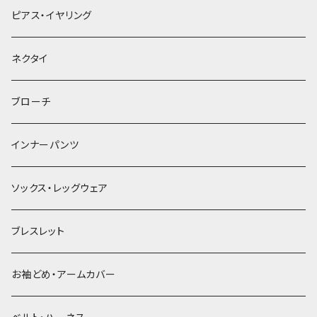
ヘアクリップ
ピアス・イヤリング
ヘッドドレス・カチューシャ
ネクタイ
ヘアゴム
ブローチ
簪
インナーパンツ
ソックス・レッグウェア
ブレスレット
お袖どめ・アームカバー