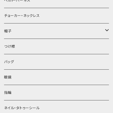
ベルト・ハーネス
チョーカー・ネックレス
帽子
ベレー帽
つけ襟
バッグ
眼鏡
指輪
ネイル・タトゥーシール