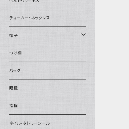
ベルト・ハーネス
チョーカー・ネックレス
帽子
ベレー帽
つけ襟
バッグ
眼鏡
指輪
ネイル・タトゥーシール