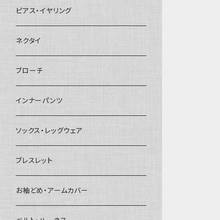
ヘアクリップ
ピアス・イヤリング
ヘッドドレス・カチューシャ
ネクタイ
ヘアゴム
ブローチ
簪
インナーパンツ
ソックス・レッグウェア
ブレスレット
お袖どめ・アームカバー