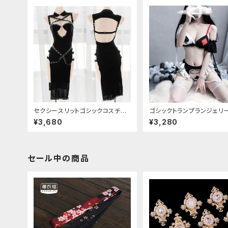
セクシースリットゴシックコスチュ
ゴシックトランプランジェリ
ーム
アップ
¥3,680
¥3,280
セール中の商品