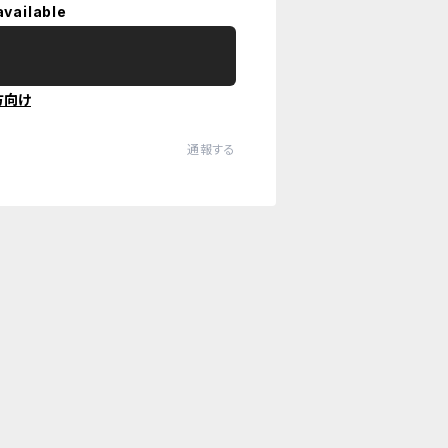
available
方向け
通報する