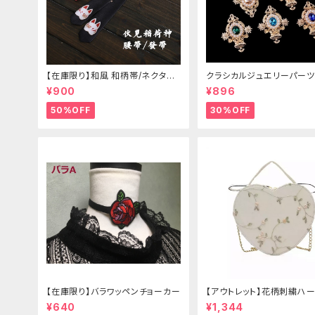
【在庫限り】和風 和柄帯/ネクタイ/
クラシカルジュエリーパーツ
リボン（狐面/金魚
¥900
¥896
50%OFF
30%OFF
【在庫限り】バラワッペンチョーカー
【アウトレット】花柄刺繍ハー
グ
¥640
¥1,344