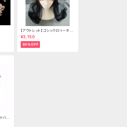
【アウトレット】ゴシックロリータ ゴ
ールドクラウン＆ホーン(ヴェール
¥3,150
付き)
30%OFF
トバッ