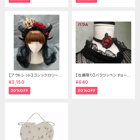
【アウトレット】ゴシックロリータ
【在庫限り】バラワッペンチョーカ
ゴールドクラウン＆ホーン(ヴェ
ー
¥3,150
¥640
ール付き)
30%OFF
20%OFF