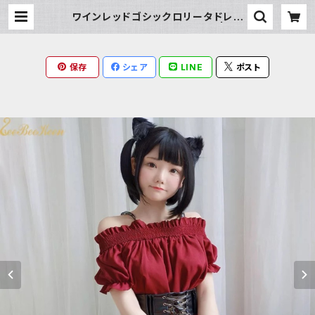
ワインレッドゴシックロリータドレス
（オフショルダーレザーベルト） | Mil
ky Rag
保存
シェア
LINE
ポスト