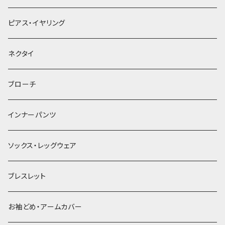
ヘアクリップ
ピアス・イヤリング
ヘッドドレス・カチューシャ
ネクタイ
ヘアゴム
ブローチ
簪
インナーパンツ
ソックス・レッグウェア
ブレスレット
お袖どめ・アームカバー