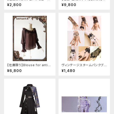
タンカラープレッピーブラウス
lky Rag 福袋
¥2,800
¥9,800
【在庫限り】Blouse for antiqu
ヴィンテージスチームパンクブレ
e automaton
スレット
¥6,800
¥1,480