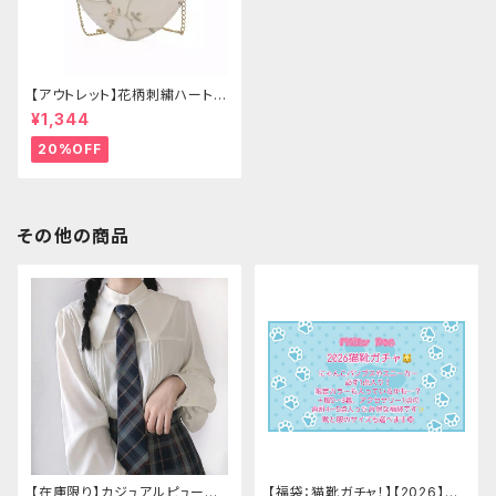
【アウトレット】花柄刺繍ハートバ
ッグ
¥1,344
20%OFF
その他の商品
【在庫限り】カジュアルピューリ
【福袋：猫靴ガチャ！】【2026】Mi