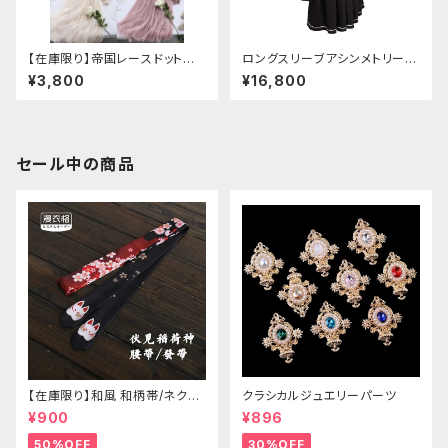
【在庫限り】帝国レースドットワ
ロングスリーブアシンメトリーチ
ンピース
ャイナドレス
¥3,800
¥16,800
セール中の商品
【在庫限り】和風 和柄帯/ネクタ
クラシカルジュエリーパーツ
イ/リボン（狐面/金魚
¥900
¥896
50%OFF
30%OFF