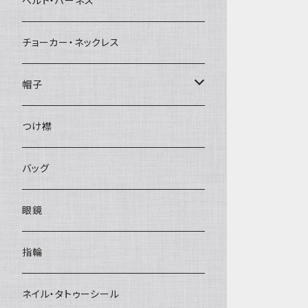
ベルト・ハーネス
チョーカー・ネックレス
帽子
ベレー帽
つけ襟
バッグ
眼鏡
指輪
ネイル・タトゥーシール