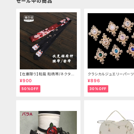
セール中の商品
【在庫限り】和風 和柄帯/ネクタイ/
クラシカルジュエリーパーツ
リボン（狐面/金魚
¥900
¥896
50%OFF
30%OFF