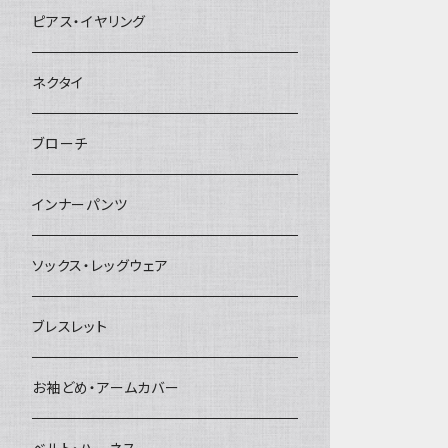
ヘアクリップ
ピアス・イヤリング
ヘッドドレス・カチューシャ
ネクタイ
ヘアゴム
ブローチ
簪
インナーパンツ
ソックス・レッグウェア
ブレスレット
お袖どめ・アームカバー