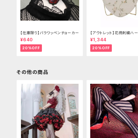
【在庫限り】バラワッペンチョーカー
【アウトレット】花柄刺繍ハー
グ
¥640
¥1,344
20%OFF
20%OFF
その他の商品