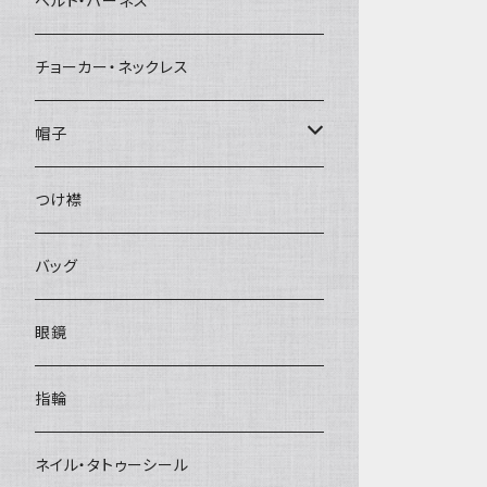
ベルト・ハーネス
チョーカー・ネックレス
帽子
ベレー帽
つけ襟
バッグ
眼鏡
指輪
ネイル・タトゥーシール