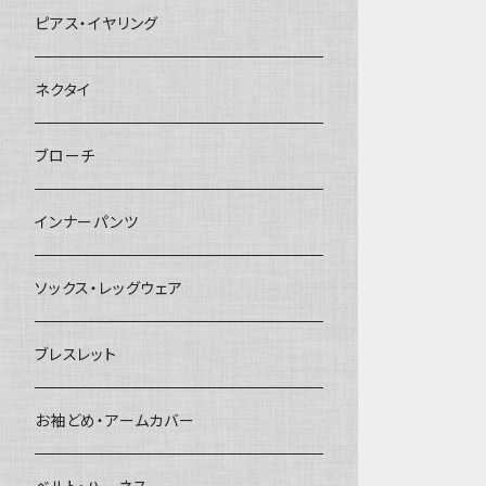
ヘアクリップ
ピアス・イヤリング
ヘッドドレス・カチューシャ
ネクタイ
ヘアゴム
ブローチ
簪
インナーパンツ
ソックス・レッグウェア
ブレスレット
お袖どめ・アームカバー