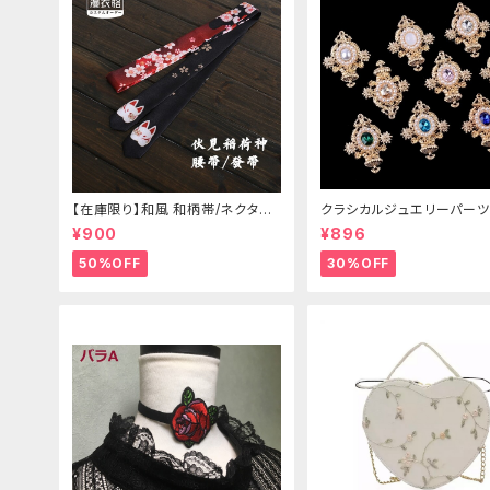
【在庫限り】和風 和柄帯/ネクタイ/
クラシカルジュエリーパーツ
リボン（狐面/金魚
¥900
¥896
50%OFF
30%OFF