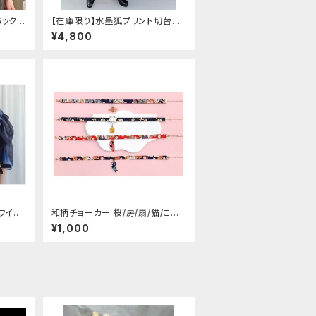
バックリ
【在庫限り】水墨狐プリント切替サ
イドバックルワイドパンツ（Lサイズ
¥4,800
ワイト
和柄チョーカー 桜/房/扇/猫/こい
トスリ
のぼり
¥1,000