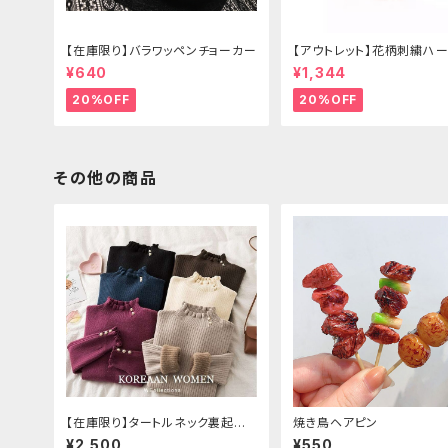
【在庫限り】バラワッペンチョーカー
【アウトレット】花柄刺繍ハー
グ
¥640
¥1,344
20%OFF
20%OFF
その他の商品
【在庫限り】タートルネック裏起毛
焼き鳥ヘアピン
セーター
¥2,500
¥550