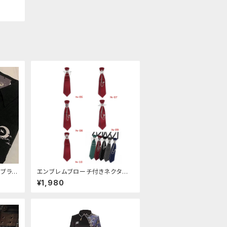
ブラウ
エンブレムブローチ付きネクタイ
(レッド)
¥1,980