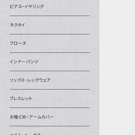
ヘアクリップ
ピアス・イヤリング
ヘッドドレス・カチューシャ
ネクタイ
ヘアゴム
ブローチ
簪
インナーパンツ
ソックス・レッグウェア
ブレスレット
お袖どめ・アームカバー