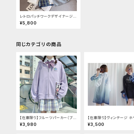
レトロパッチワークデザイナージャ
ケット
¥5,800
同じカテゴリの商品
【在庫限り】フルーツパーカー（ブル
【在庫限り】ヴィンテージ ホ
べリ、ブドウ、キウイ、チェリー、ぶど
タイガー チョンサム ショー
¥3,980
¥3,500
う
ーブ