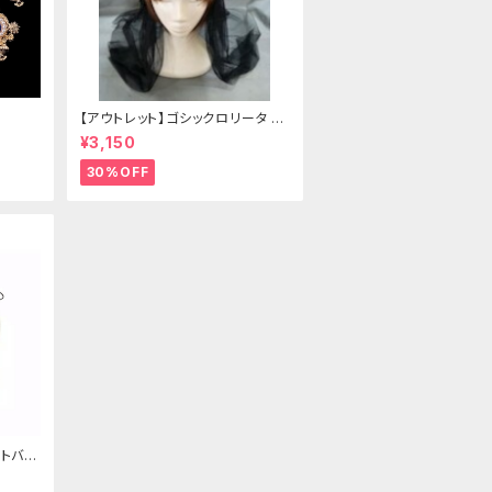
【アウトレット】ゴシックロリータ ゴ
ールドクラウン＆ホーン(ヴェール
¥3,150
付き)
30%OFF
トバッ