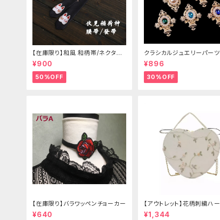
【在庫限り】和風 和柄帯/ネクタイ/
クラシカルジュエリーパーツ
リボン（狐面/金魚
¥900
¥896
50%OFF
30%OFF
【在庫限り】バラワッペンチョーカー
【アウトレット】花柄刺繍ハー
グ
¥640
¥1,344