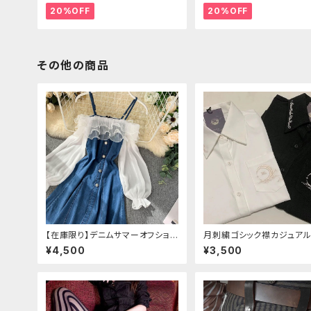
20%OFF
20%OFF
その他の商品
【在庫限り】デニムサマーオフショル
月刺繍ゴシック襟カジュアル
ダーワンピース（ミニ丈
ス(長袖)
¥4,500
¥3,500