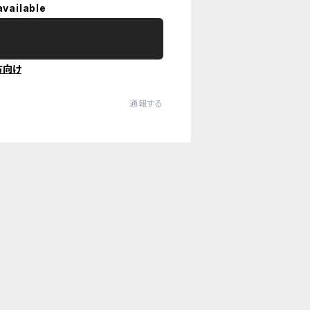
available
方向け
通報する