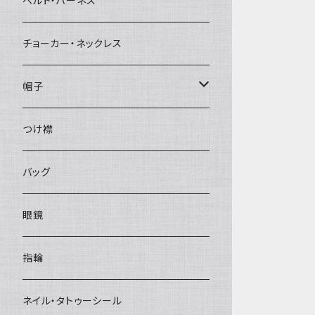
ベルト・ハーネス
チョーカー・ネックレス
帽子
ベレー帽
つけ襟
バッグ
眼鏡
指輪
ネイル・タトゥーシール