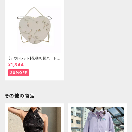
【アウトレット】花柄刺繍ハートバ
ッグ
¥1,344
20%OFF
その他の商品