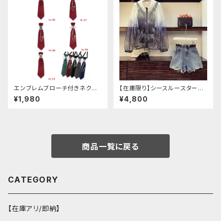
エンブレムブローチ付きネクタ
【在庫限り】シースルースターリ
イ(レッド)
ージャケットデニムパンツセット
¥1,980
¥4,800
アップ
商品一覧に戻る
CATEGORY
【在庫アリ/即納】