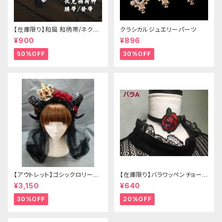
【在庫限り】和風 和柄帯/ネクタ
クラシカルジュエリーパーツ
イ/リボン（狐面/金魚
¥900
¥896
50%OFF
30%OFF
【アウトレット】ゴシックロリータ
【在庫限り】バラワッペンチョーカ
ゴールドクラウン＆ホーン(ヴェ
ー
¥3,150
¥640
ール付き)
30%OFF
20%OFF