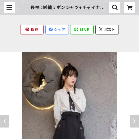
長袖：刺繍リボンシャツ+チャイナプリ
ントスカートセットアップ | Milky R
ag
保存
シェア
LINE
ポスト