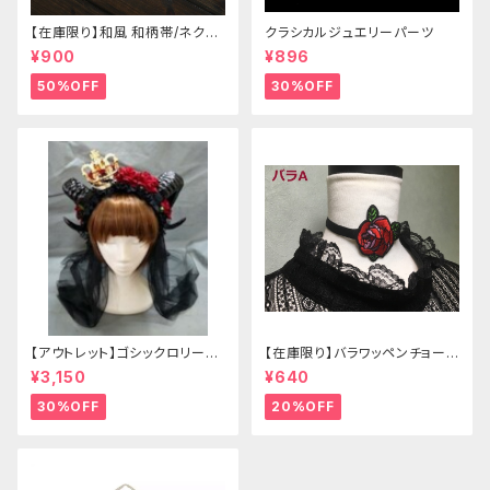
【在庫限り】和風 和柄帯/ネクタ
クラシカルジュエリーパーツ
イ/リボン（狐面/金魚
¥900
¥896
50%OFF
30%OFF
【アウトレット】ゴシックロリータ
【在庫限り】バラワッペンチョーカ
ゴールドクラウン＆ホーン(ヴェ
ー
¥3,150
¥640
ール付き)
30%OFF
20%OFF