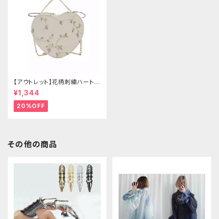
【アウトレット】花柄刺繍ハートバ
ッグ
¥1,344
20%OFF
その他の商品