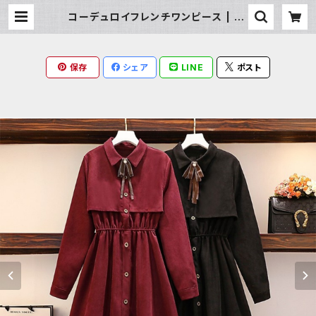
コーデュロイフレンチワンピース | Mi
lky Rag
保存
シェア
LINE
ポスト