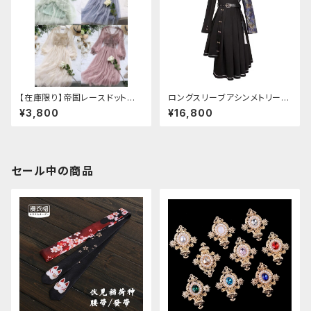
【在庫限り】帝国レースドットワ
ロングスリーブアシンメトリーチ
ンピース
ャイナドレス
¥3,800
¥16,800
セール中の商品