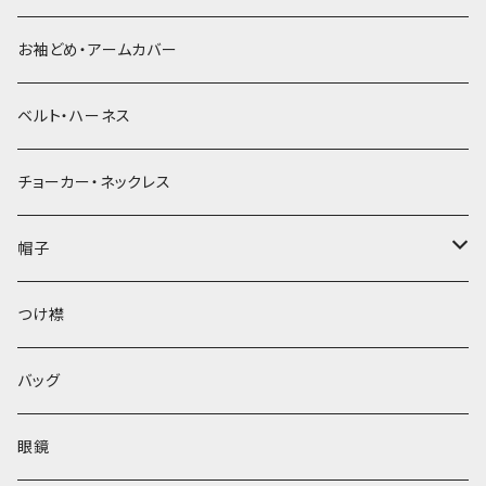
お袖どめ・アームカバー
ベルト・ハーネス
チョーカー・ネックレス
帽子
ベレー帽
つけ襟
バッグ
眼鏡