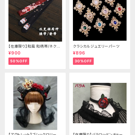
【在庫限り】和風 和柄帯/ネクタ
クラシカルジュエリーパーツ
イ/リボン（狐面/金魚
¥900
¥896
50%OFF
30%OFF
【アウトレット】ゴシックロリータ
【在庫限り】バラワッペンチョーカ