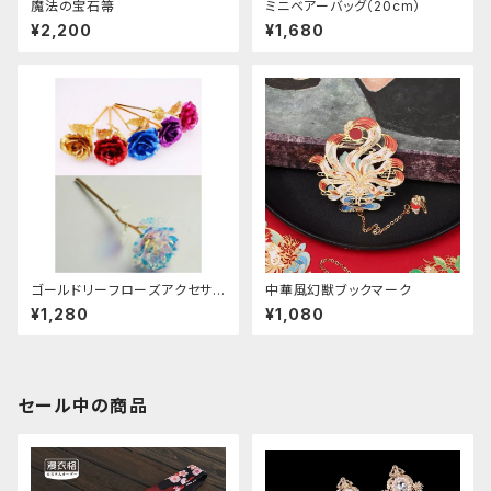
魔法の宝石箒
ミニベアーバッグ（20cm）
¥2,200
¥1,680
ゴールドリーフローズアクセサリ
中華風幻獣ブックマーク
ー
¥1,280
¥1,080
セール中の商品