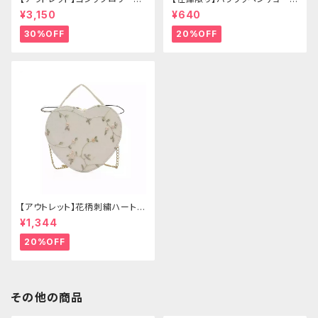
ゴールドクラウン＆ホーン(ヴェ
ー
¥3,150
¥640
ール付き)
30%OFF
20%OFF
【アウトレット】花柄刺繍ハートバ
ッグ
¥1,344
20%OFF
その他の商品