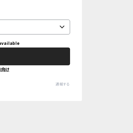
available
方向け
通報する