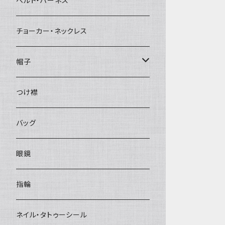
ベルト・ハーネス
チョーカー・ネックレス
帽子
ベレー帽
つけ襟
バッグ
眼鏡
指輪
ネイル・タトゥーシール