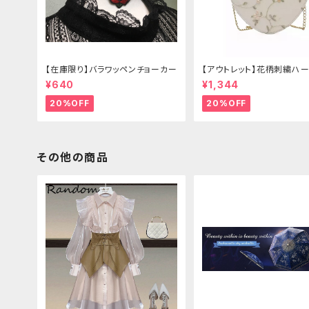
【在庫限り】バラワッペンチョーカー
【アウトレット】花柄刺繍ハー
グ
¥640
¥1,344
20%OFF
20%OFF
その他の商品