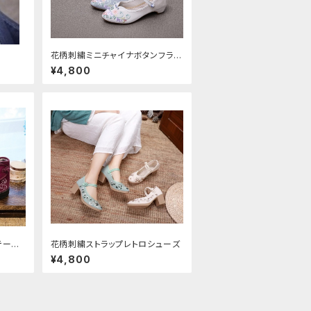
花柄刺繍ミニチャイナボタンフラッ
トシューズ
¥4,800
テージ
花柄刺繍ストラップレトロシューズ
¥4,800