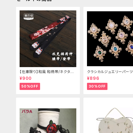
【在庫限り】和風 和柄帯/ネクタイ/
クラシカルジュエリーパーツ
リボン（狐面/金魚
¥900
¥896
50%OFF
30%OFF