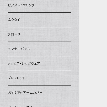
ヘアクリップ
ピアス・イヤリング
ヘッドドレス・カチューシャ
ネクタイ
ヘアゴム
ブローチ
簪
インナーパンツ
ソックス・レッグウェア
ブレスレット
お袖どめ・アームカバー