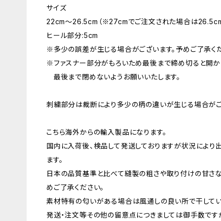
サイズ
22cm〜26.5cm（※27cmでご注文された場合は26.5
ヒール部分:5cm
※多少の誤差が生じる場合がございます。予めご了承くだ
※ファスナー部分がもろいため最後まで締め切ると開か
最後まで閉めないようお願いいたします。
刺繍部分は裁断により多少の柄の違いが生じる場合がご
こちら海外からの輸入製品になります。
国内に入荷後、検品して発送しておりますが状況により
ます。
日本の品質基準と比べて縫製の粗さや取り付けの甘さな
めご了承ください。
素材特有の匂いがある場合は風通しの良い所で干してい
発送・注文等その他の留意点につきましては御手数ですが