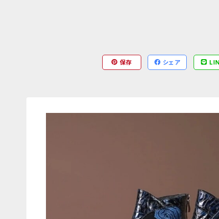
保存
シェア
LI