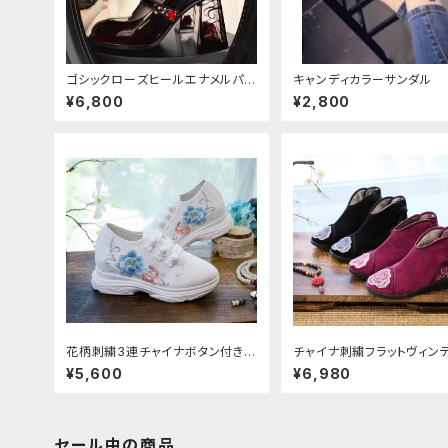
ゴシックローズヒールエナメルパン
キャンディカラーサンダル
プス
¥6,800
¥2,800
花柄刺繍3連チャイナボタン付きシ
チャイナ刺繍フラットヴィン
ューズ
ブーツ
¥5,600
¥6,980
セール中の商品