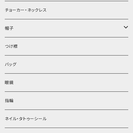
チョーカー・ネックレス
帽子
ベレー帽
つけ襟
バッグ
眼鏡
指輪
ネイル・タトゥーシール