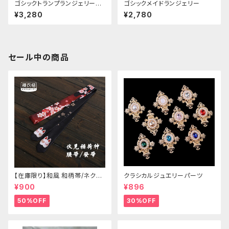
ゴシックトランプランジェリーセ
ゴシックメイドランジェリー
ットアップ
¥3,280
¥2,780
セール中の商品
【在庫限り】和風 和柄帯/ネクタ
クラシカルジュエリーパーツ
イ/リボン（狐面/金魚
¥900
¥896
50%OFF
30%OFF