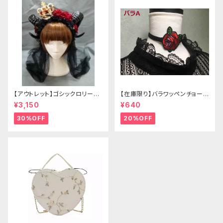
【アウトレット】ゴシックロリータ
【在庫限り】バラワッペンチョーカ
ゴールドクラウン＆ホーン(ヴェ
ー
¥3,150
¥640
ール付き)
30%OFF
20%OFF