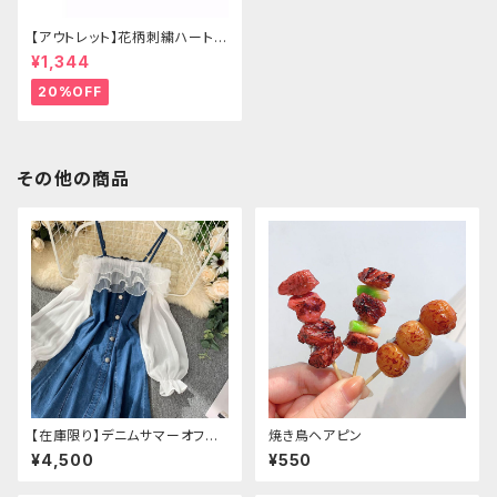
【アウトレット】花柄刺繍ハートバ
ッグ
¥1,344
20%OFF
その他の商品
【在庫限り】デニムサマーオフシ
焼き鳥ヘアピン
ョルダーワンピース（ミニ丈
¥4,500
¥550