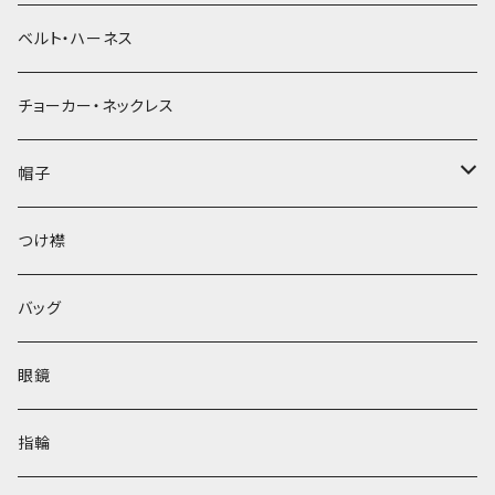
ベルト・ハーネス
チョーカー・ネックレス
帽子
ベレー帽
つけ襟
バッグ
眼鏡
指輪