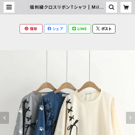
猫刺繍クロスリボンTシャツ | Milky
Rag
保存
シェア
LINE
ポスト