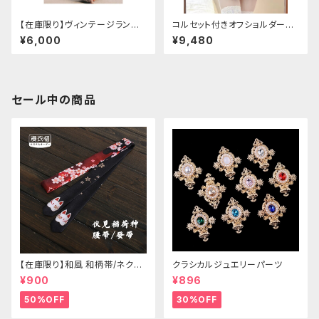
【在庫限り】ヴィンテージランタ
コルセット付きオフショルダー重
ン袖フリルブラウス＋チェックハ
ねフリルミニドレス
¥6,000
¥9,480
イウエストスカートセット
セール中の商品
【在庫限り】和風 和柄帯/ネクタ
クラシカルジュエリーパーツ
イ/リボン（狐面/金魚
¥900
¥896
50%OFF
30%OFF