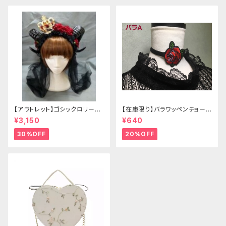
【アウトレット】ゴシックロリータ
【在庫限り】バラワッペンチョーカ
ゴールドクラウン＆ホーン(ヴェ
ー
¥3,150
¥640
ール付き)
30%OFF
20%OFF