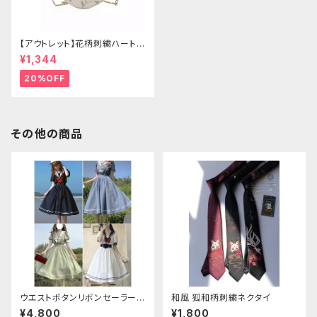
【アウトレット】花柄刺繍ハートバ
ッグ
¥1,344
20%OFF
その他の商品
ウエストボタンリボンセーラーワ
和風 狐和柄刺繍ネクタイ
ンピース
¥4,800
¥1,800