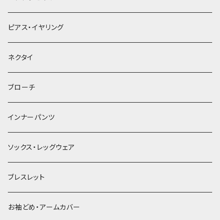
ヘアクリップ
ピアス・イヤリング
ヘッドドレス・カチューシャ
ネクタイ
ヘアゴム
ブローチ
簪
インナーパンツ
ソックス・レッグウェア
ブレスレット
お袖どめ・アームカバー