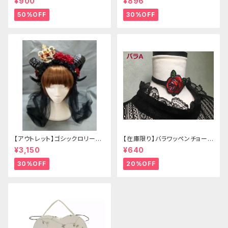
¥900
¥896
50%OFF
30%OFF
【アウトレット】ゴシックロリータ
【在庫限り】バラワッペンチョーカ
ゴールドクラウン＆ホーン(ヴェ
ー
¥3,150
¥640
ール付き)
30%OFF
20%OFF