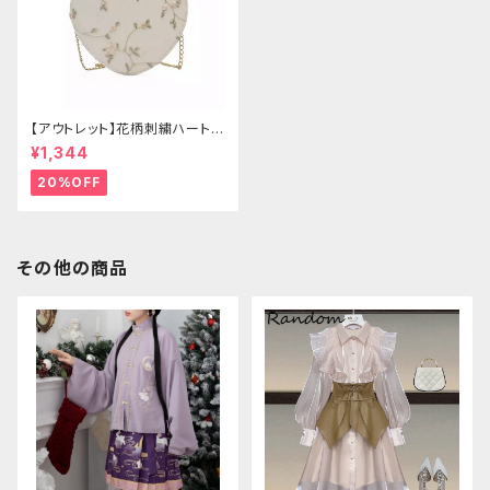
【アウトレット】花柄刺繍ハートバ
ッグ
¥1,344
20%OFF
その他の商品