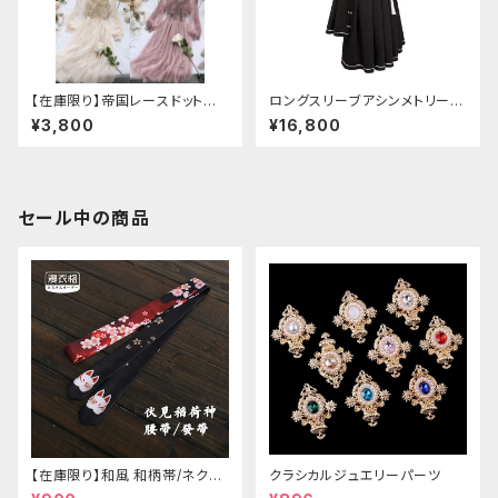
【在庫限り】帝国レースドットワ
ロングスリーブアシンメトリーチ
ンピース
ャイナドレス
¥3,800
¥16,800
セール中の商品
【在庫限り】和風 和柄帯/ネクタ
クラシカルジュエリーパーツ
イ/リボン（狐面/金魚