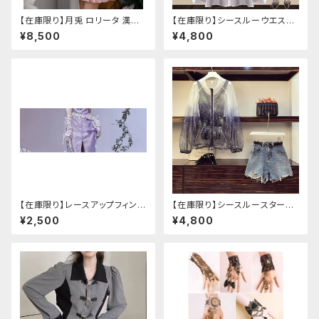
【在庫限り】月兎 ロリータ 漢服
【在庫限り】シースルーウエスト
ツーピース セットアップ チャイ
ベルトワンピースセットアップ（ラ
¥8,500
¥4,800
ナ風 華ロリ ロリィタ 刺繍 和柄
イトピンク：Lサイズ
ミニ スカート 紫 ウサギ柄 アジ
アン エスニック ロリータ 原宿
系 青文字系 ガーリー 大人可愛
い カジュアル ファッション 民族
風 コスプレ ロメルチェオ
【在庫限り】レースアップフィンガ
【在庫限り】シースルースターリ
ーレスカバー(パンクチャイナ)
ージャケットデニムパンツセット
¥2,500
¥4,800
アップ