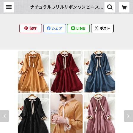
ナチュラルフリルリボンワンピース |
Milky Rag
保存
シェア
LINE
ポスト