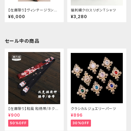
【在庫限り】ヴィンテージランタ
猫刺繍クロスリボンTシャツ
ン袖フリルブラウス＋チェックハ
¥6,000
¥3,280
イウエストスカートセット
セール中の商品
【在庫限り】和風 和柄帯/ネクタ
クラシカルジュエリーパーツ
イ/リボン（狐面/金魚
¥900
¥896
50%OFF
30%OFF