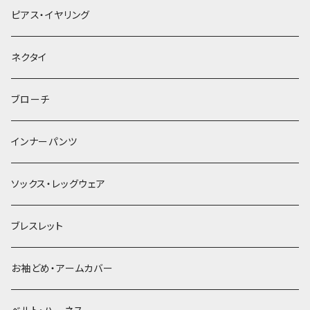
ヘアクリップ
ピアス・イヤリング
ヘッドドレス・カチューシャ
ネクタイ
ヘアゴム
ブローチ
簪
インナーパンツ
ソックス・レッグウェア
ブレスレット
お袖どめ・アームカバー