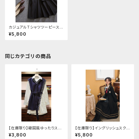
カジュアルTシャツツーピースセ
ットアップ
¥5,800
同じカテゴリの商品
【在庫限り】韓国風ゆったりスタ
【在庫限り】イングリッシュスクー
イルニットベスト ＋ ストライプシ
ルセットアップ
¥3,800
¥5,800
ャツ ベルト付き