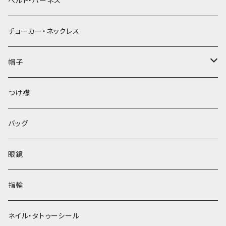
ベルト・ハーネス
チョーカー・ネックレス
帽子
ベレー帽
つけ襟
バッグ
眼鏡
指輪
ネイル・タトゥーシール