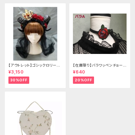
【アウトレット】ゴシックロリータ
【在庫限り】バラワッペンチョーカ
ゴールドクラウン＆ホーン(ヴェ
ー
¥3,150
¥640
ール付き)
30%OFF
20%OFF