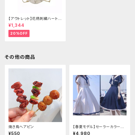
【アウトレット】花柄刺繍ハートバ
ッグ
¥1,344
20%OFF
その他の商品
焼き鳥ヘアピン
【春夏モデル】セーラーカラープ
リーツワンピース
¥550
¥4,980