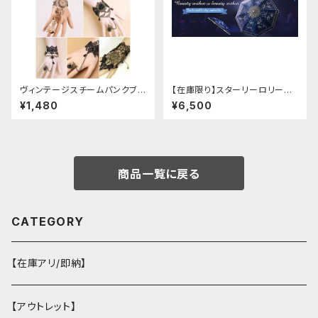
ヴィンテージスチームパンクブレ
【在庫限り】スターリーロリータ
スレット
アンブレラ
¥1,480
¥6,500
商品一覧に戻る
CATEGORY
【在庫アリ/即納】
【アウトレット】