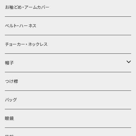
お袖どめ・アームカバー
ベルト・ハーネス
チョーカー・ネックレス
帽子
ベレー帽
つけ襟
バッグ
眼鏡