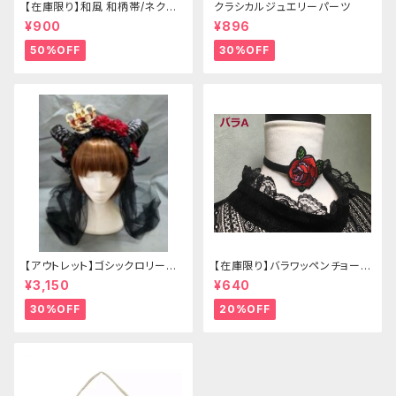
【在庫限り】和風 和柄帯/ネクタ
クラシカルジュエリーパーツ
イ/リボン（狐面/金魚
¥900
¥896
50%OFF
30%OFF
【アウトレット】ゴシックロリータ
【在庫限り】バラワッペンチョーカ
ゴールドクラウン＆ホーン(ヴェ
ー
¥3,150
¥640
ール付き)
30%OFF
20%OFF