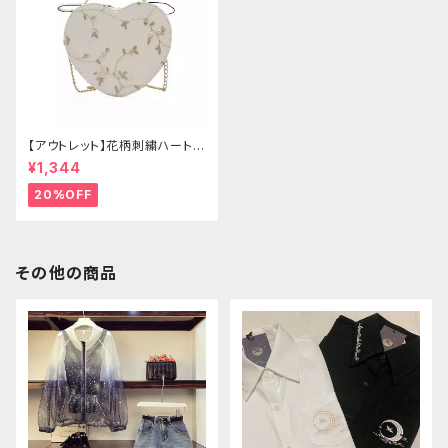
【アウトレット】花柄刺繍ハートバ
ッグ
¥1,344
20%OFF
その他の商品