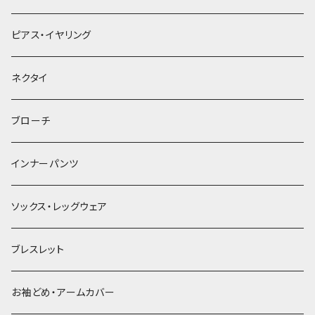
ヘアクリップ
ピアス・イヤリング
ヘッドドレス・カチューシャ
ネクタイ
ヘアゴム
ブローチ
簪
インナーパンツ
ソックス・レッグウェア
ブレスレット
お袖どめ・アームカバー