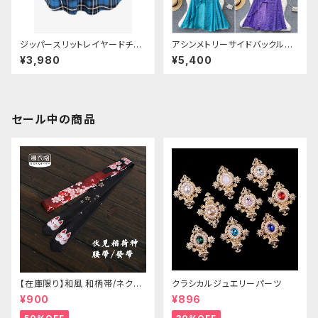
ジッパースリットレイヤードチェ
アシンメトリーサイドバックルメ
ックスカート
ッシュスカート
¥3,980
¥5,400
セール中の商品
【在庫限り】和風 和柄帯/ネクタ
クラシカルジュエリーパーツ
イ/リボン（狐面/金魚
¥900
¥896