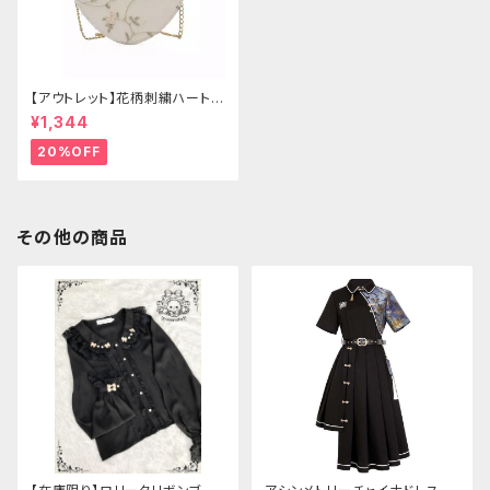
【アウトレット】花柄刺繍ハートバ
ッグ
¥1,344
20%OFF
その他の商品