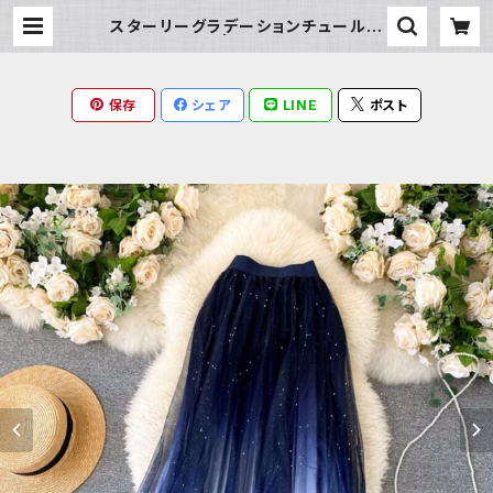
スターリーグラデーションチュールス
カート | Milky Rag
保存
シェア
LINE
ポスト