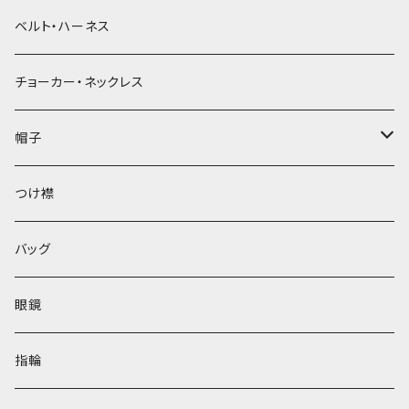
ベルト・ハーネス
チョーカー・ネックレス
帽子
ベレー帽
つけ襟
バッグ
眼鏡
指輪