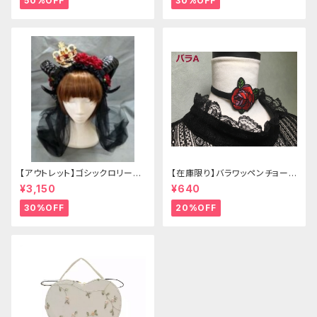
50%OFF
30%OFF
【アウトレット】ゴシックロリータ
【在庫限り】バラワッペンチョーカ
ゴールドクラウン＆ホーン(ヴェ
ー
¥3,150
¥640
ール付き)
30%OFF
20%OFF