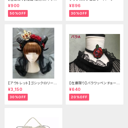
イ/リボン（狐面/金魚
¥900
¥896
50%OFF
30%OFF
【アウトレット】ゴシックロリータ
【在庫限り】バラワッペンチョーカ
ゴールドクラウン＆ホーン(ヴェ
ー
¥3,150
¥640
ール付き)
30%OFF
20%OFF