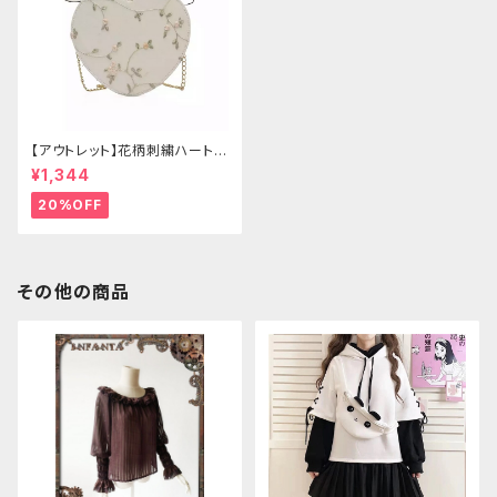
【アウトレット】花柄刺繍ハートバ
ッグ
¥1,344
20%OFF
その他の商品