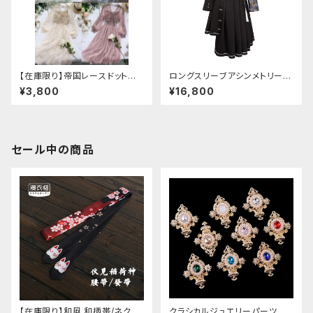
【在庫限り】帝国レースドットワ
ロングスリーブアシンメトリーチ
ンピース
ャイナドレス
¥3,800
¥16,800
セール中の商品
【在庫限り】和風 和柄帯/ネクタ
クラシカルジュエリーパーツ