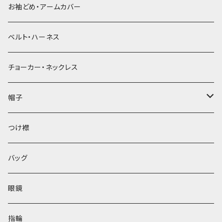
お袖どめ・アームカバー
ベルト・ハーネス
チョーカー・ネックレス
帽子
ベレー帽
つけ襟
バッグ
眼鏡
指輪