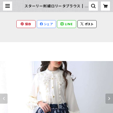
スターリー刺繍ロリータブラウス | M
ilky Rag
保存
シェア
LINE
ポスト