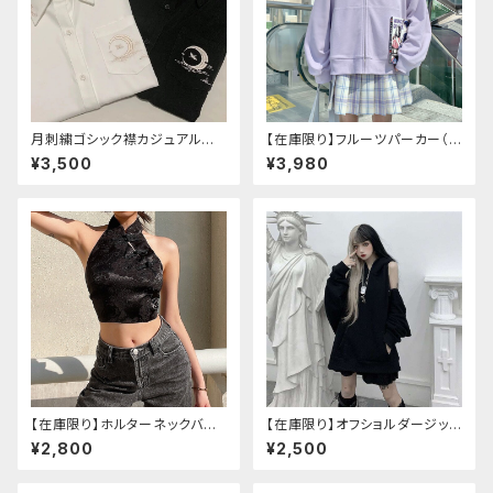
月刺繍ゴシック襟カジュアルブラ
【在庫限り】フルーツパーカー（ブ
ウス(長袖)
ルべリ、ブドウ、キウイ、チェリー、
¥3,500
¥3,980
ぶどう
【在庫限り】ホルターネックバッ
【在庫限り】オフショルダージップ
クリボンチャイナシャツ
パーカー
¥2,800
¥2,500