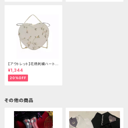
【アウトレット】花柄刺繍ハートバ
ッグ
¥1,344
20%OFF
その他の商品