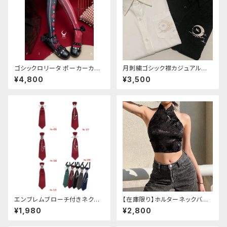
ゴシックロリータ ポーカーカー
月刺繍ゴシック襟カジュアルブラ
ド柄 プリントタイツ
ウス(長袖)
¥4,800
¥3,500
エンブレムブローチ付きネクタ
【在庫限り】ホルターネックバッ
イ(レッド)
クリボンチャイナシャツ
¥1,980
¥2,800