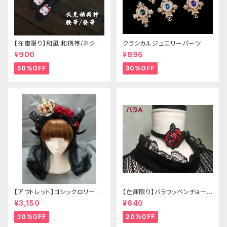
【在庫限り】和風 和柄帯/ネクタ
クラシカルジュエリーパーツ
イ/リボン（狐面/金魚
¥900
¥896
50%OFF
30%OFF
【アウトレット】ゴシックロリータ
【在庫限り】バラワッペンチョーカ
ゴールドクラウン＆ホーン(ヴェ
ー
¥3,150
¥640
ール付き)
30%OFF
20%OFF