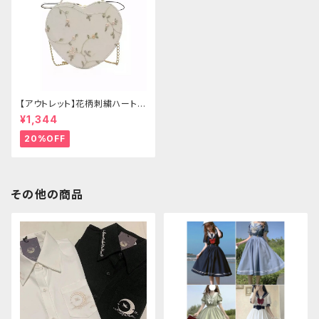
【アウトレット】花柄刺繍ハートバ
ッグ
¥1,344
20%OFF
その他の商品