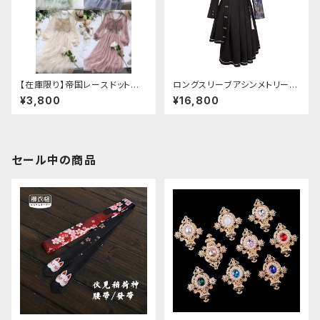
【在庫限り】帝国レースドットワ
ロングスリーブアシンメトリーチ
ンピース
ャイナドレス
¥3,800
¥16,800
セール中の商品