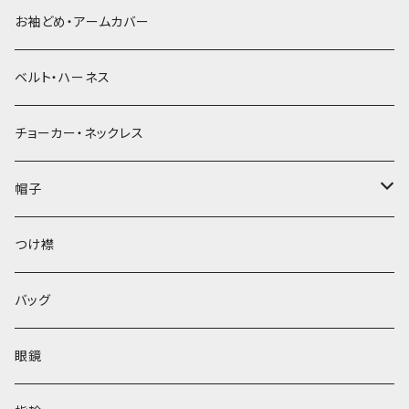
お袖どめ・アームカバー
ベルト・ハーネス
チョーカー・ネックレス
帽子
ベレー帽
つけ襟
バッグ
眼鏡