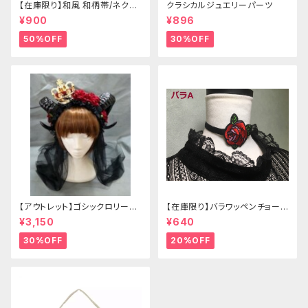
【在庫限り】和風 和柄帯/ネクタ
クラシカルジュエリーパーツ
イ/リボン（狐面/金魚
¥900
¥896
50%OFF
30%OFF
【アウトレット】ゴシックロリータ
【在庫限り】バラワッペンチョーカ
ゴールドクラウン＆ホーン(ヴェ
ー
¥3,150
¥640
ール付き)
30%OFF
20%OFF