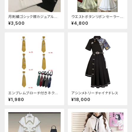
月刺繍ゴシック襟カジュアルブラ
ウエストボタンリボンセーラーワ
ウス(長袖)
ンピース
¥3,500
¥4,800
エンブレムブローチ付きネクタ
アシンメトリーチャイナドレス
イ(イエロー)
¥1,980
¥18,000