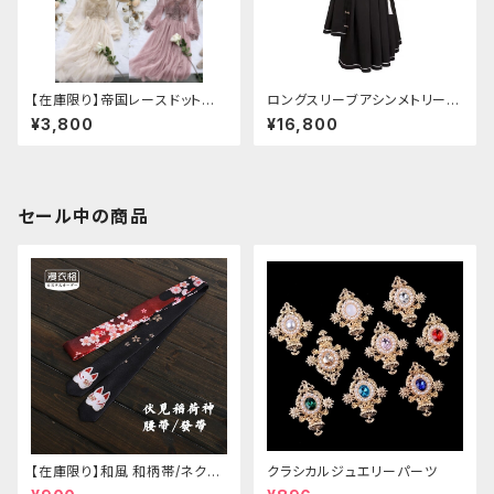
【在庫限り】帝国レースドットワ
ロングスリーブアシンメトリーチ
ンピース
ャイナドレス
¥3,800
¥16,800
セール中の商品
【在庫限り】和風 和柄帯/ネクタ
クラシカルジュエリーパーツ
イ/リボン（狐面/金魚