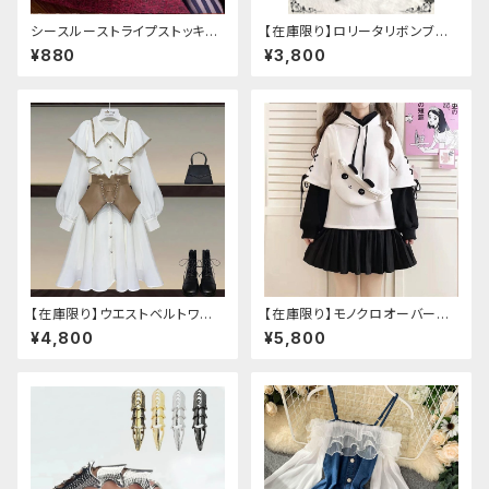
シースルーストライプストッキン
【在庫限り】ロリータリボンブラ
グ
ウス：フリーサイズ
¥880
¥3,800
【在庫限り】ウエストベルトワン
【在庫限り】モノクロオーバーサ
ピースセットアップ（Mサイズ
イズパンダパーカー
¥4,800
¥5,800