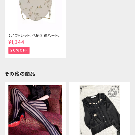
【アウトレット】花柄刺繍ハートバ
ッグ
¥1,344
20%OFF
その他の商品