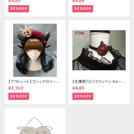
¥900
¥896
50%OFF
30%OFF
【アウトレット】ゴシックロリータ
【在庫限り】バラワッペンチョーカ
ゴールドクラウン＆ホーン(ヴェ
ー
¥3,150
¥640
ール付き)
30%OFF
20%OFF