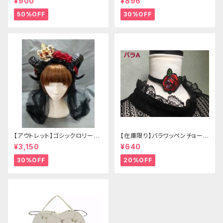
¥900
¥896
50%OFF
30%OFF
【アウトレット】ゴシックロリータ
【在庫限り】バラワッペンチョーカ
ゴールドクラウン＆ホーン(ヴェ
ー
¥3,150
¥640
ール付き)
30%OFF
20%OFF