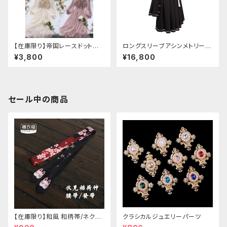
【在庫限り】帝国レースドットワ
ロングスリーブアシンメトリーチ
ンピース
ャイナドレス
¥3,800
¥16,800
セール中の商品
【在庫限り】和風 和柄帯/ネクタ
クラシカルジュエリーパーツ
イ/リボン（狐面/金魚