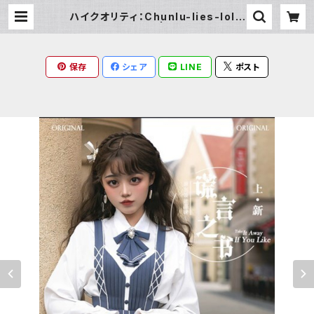
ハイクオリティ：Chunlu-lies-lolit
a-JSKドレス | Milky Rag
保存
シェア
LINE
ポスト