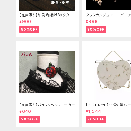
【在庫限り】和風 和柄帯/ネクタイ/
クラシカルジュエリーパーツ
リボン（狐面/金魚
¥900
¥896
50%OFF
30%OFF
【在庫限り】バラワッペンチョーカー
【アウトレット】花柄刺繍ハー
グ
¥640
¥1,344
20%OFF
20%OFF