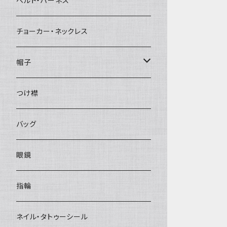
ベルト・ハーネス
チョーカー・ネックレス
帽子
ベレー帽
つけ襟
バッグ
眼鏡
指輪
ネイル・タトゥーシール