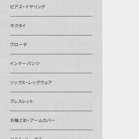
ヘアクリップ
ピアス・イヤリング
ヘッドドレス・カチューシャ
ネクタイ
ヘアゴム
ブローチ
簪
インナーパンツ
ソックス・レッグウェア
ブレスレット
お袖どめ・アームカバー