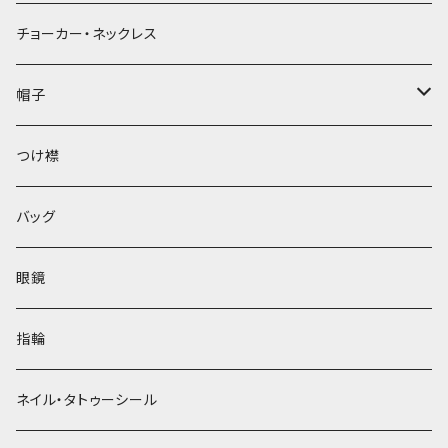
チョーカー・ネックレス
帽子
ベレー帽
つけ襟
バッグ
眼鏡
指輪
ネイル・タトゥーシール