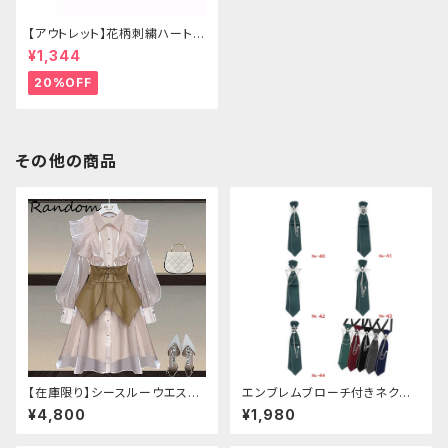
【アウトレット】花柄刺繍ハートバ
ッグ
¥1,344
20%OFF
その他の商品
【在庫限り】シースルーウエスト
エンブレムブローチ付きネクタ
ベルトワンピースセットアップ（ラ
イ(グリーン)
¥4,800
¥1,980
イトピンク：Lサイズ