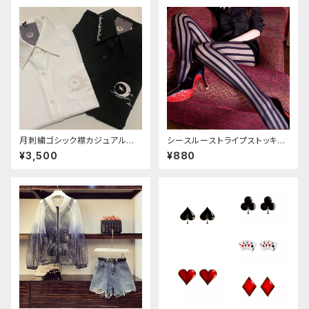
月刺繍ゴシック襟カジュアルブラ
シースルーストライプストッキン
ウス(長袖)
グ
¥3,500
¥880