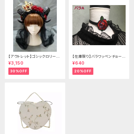
【アウトレット】ゴシックロリータ
【在庫限り】バラワッペンチョーカ
ゴールドクラウン＆ホーン(ヴェ
ー
¥3,150
¥640
ール付き)
30%OFF
20%OFF