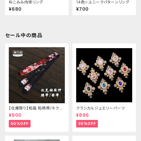
ねこみみ肉球リング
14色✩ユニークパターンリング
¥680
¥700
セール中の商品
【在庫限り】和風 和柄帯/ネクタ
クラシカルジュエリーパーツ
イ/リボン（狐面/金魚
¥900
¥896
50%OFF
30%OFF