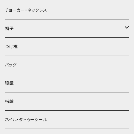
チョーカー・ネックレス
帽子
ベレー帽
つけ襟
バッグ
眼鏡
指輪
ネイル・タトゥーシール