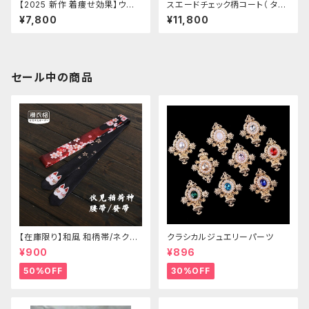
【2025 新作 着痩せ効果】ウエ
スエードチェック柄コート（ ター
ストシェイプセミロングコート
ンダウンカラー ダブルブレスト
¥7,800
¥11,800
ウエストシェイプ 鹿革風スエー
ド
セール中の商品
【在庫限り】和風 和柄帯/ネクタ
クラシカルジュエリーパーツ
イ/リボン（狐面/金魚
¥900
¥896
50%OFF
30%OFF