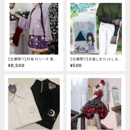
【在庫限り】月兎 ロリータ 漢服
【在庫限り】日差しをカットしな
ツーピース セットアップ チャイ
がら手元もオシャレに♪ UVア
¥8,500
¥500
ナ風 華ロリ ロリィタ 刺繍 和柄
ームカバー ブラック レース
ミニ スカート 紫 ウサギ柄 アジ
付き
アン エスニック ロリータ 原宿
系 青文字系 ガーリー 大人可愛
い カジュアル ファッション 民族
風 コスプレ ロメルチェオ