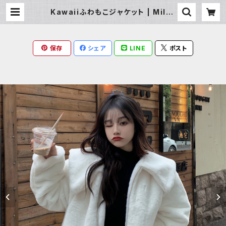
Kawaiiふわもこジャケット | Milky
Rag
保存
シェア
LINE
ポスト