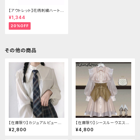
【アウトレット】花柄刺繍ハートバ
ッグ
¥1,344
20%OFF
その他の商品
【在庫限り】カジュアルピューリ
【在庫限り】シースルーウエスト
タンカラープレッピーブラウス
ベルトワンピースセットアップ（ラ
¥2,800
¥4,800
イトピンク：Lサイズ