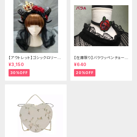
【アウトレット】ゴシックロリータ
【在庫限り】バラワッペンチョーカ
ゴールドクラウン＆ホーン(ヴェ
ー
¥3,150
¥640
ール付き)
30%OFF
20%OFF