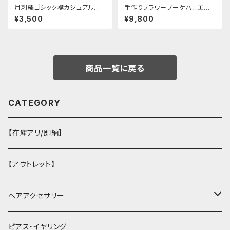
月刺繍ゴシック襟カジュアルブラ
手作りフラワーブーケパニエ
ウス(長袖)
（❁⃘5色展開❁⃘）
¥3,500
¥9,800
商品一覧に戻る
CATEGORY
【在庫アリ/即納】
【アウトレット】
ヘアアクセサリー
ヘアクリップ
ピアス・イヤリング