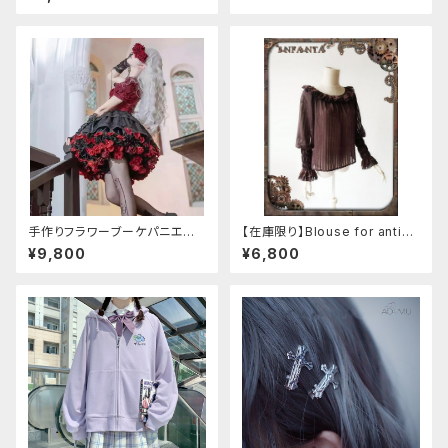
手作りフラワーブーケパニエ
【在庫限り】Blouse for antiqu
（❁⃘5色展開❁⃘）
e automaton
¥9,800
¥6,800