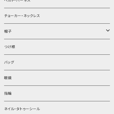
ベルト・ハーネス
チョーカー・ネックレス
帽子
ベレー帽
つけ襟
バッグ
眼鏡
指輪
ネイル・タトゥーシール