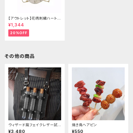
【アウトレット】花柄刺繍ハートバ
ッグ
¥1,344
20%OFF
その他の商品
ウィザード風フェイクレザー試
焼き鳥ヘアピン
験管ホルダー
¥3,480
¥550