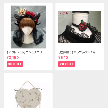
【アウトレット】ゴシックロリータ
【在庫限り】バラワッペンチョーカ
ゴールドクラウン＆ホーン(ヴェ
ー
¥3,150
¥640
ール付き)
30%OFF
20%OFF