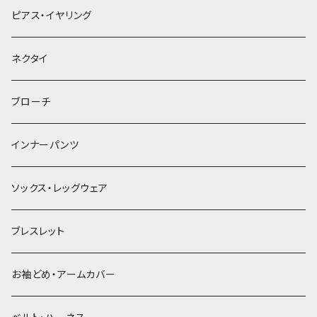
ヘアクリップ
ピアス・イヤリング
ヘッドドレス・カチューシャ
ネクタイ
ヘアゴム
ブローチ
簪
インナーパンツ
ソックス・レッグウェア
ブレスレット
お袖どめ・アームカバー