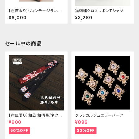
【在庫限り】ヴィンテージランタ
猫刺繍クロスリボンTシャツ
ン袖フリルブラウス＋チェックハ
¥6,000
¥3,280
イウエストスカートセット
セール中の商品
【在庫限り】和風 和柄帯/ネクタ
クラシカルジュエリーパーツ
イ/リボン（狐面/金魚
¥900
¥896
50%OFF
30%OFF