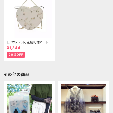
【アウトレット】花柄刺繍ハートバ
ッグ
¥1,344
20%OFF
その他の商品