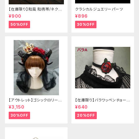
【在庫限り】和風 和柄帯/ネクタ
クラシカルジュエリーパーツ
イ/リボン（狐面/金魚
¥900
¥896
50%OFF
30%OFF
【アウトレット】ゴシックロリータ
【在庫限り】バラワッペンチョーカ
ゴールドクラウン＆ホーン(ヴェ
ー
¥3,150
¥640
ール付き)
30%OFF
20%OFF