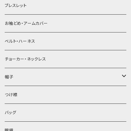
ブレスレット
お袖どめ・アームカバー
ベルト・ハーネス
チョーカー・ネックレス
帽子
ベレー帽
つけ襟
バッグ
眼鏡