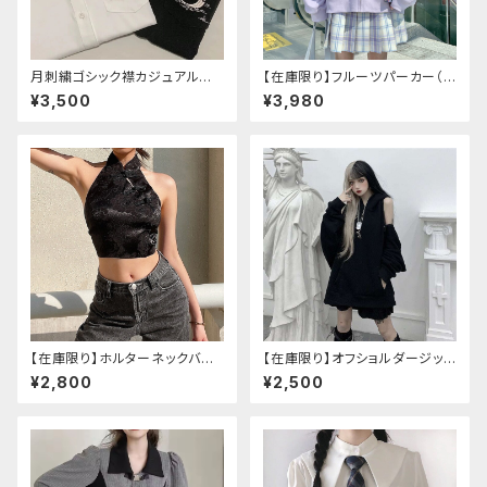
月刺繍ゴシック襟カジュアルブラ
【在庫限り】フルーツパーカー（ブ
ウス(長袖)
ルべリ、ブドウ、キウイ、チェリー、
¥3,500
¥3,980
ぶどう
【在庫限り】ホルターネックバッ
【在庫限り】オフショルダージップ
クリボンチャイナシャツ
パーカー
¥2,800
¥2,500