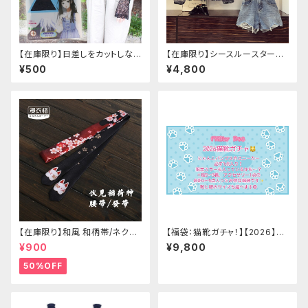
【在庫限り】日差しをカットしな
【在庫限り】シースルースターリ
がら手元もオシャレに♪ UVア
ージャケットデニムパンツセット
¥500
¥4,800
ームカバー ブラック レース
アップ
付き
【在庫限り】和風 和柄帯/ネクタ
【福袋：猫靴ガチャ！】【2026】Mi
イ/リボン（狐面/金魚
lky Rag 福袋
¥900
¥9,800
50%OFF