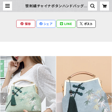
笹刺繍チャイナボタンハンドバッグ |
Milky Rag
保存
シェア
LINE
ポスト