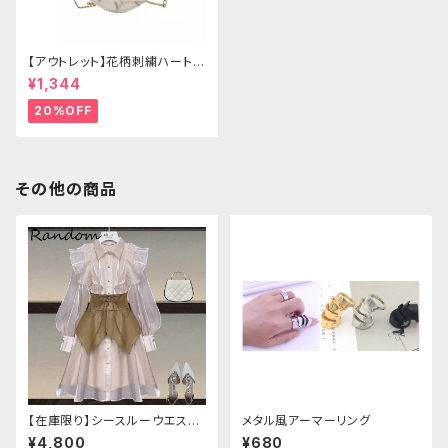
【アウトレット】花柄刺繍ハートバ
ッグ
¥1,344
20%OFF
その他の商品
【在庫限り】シースルーウエスト
メタル風アーマーリング
ベルトワンピースセットアップ（ラ
¥4,800
¥680