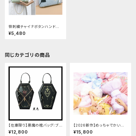
笹刺繍チャイナボタンハンドバッ
グ
¥5,480
同じカテゴリの商品
【在庫限り】悪魔の棺バッグ：ブラ
【2026新作】めっちゃでかいロ
ック
リータリボンバッグ[メッシュボウ
¥12,800
¥15,800
ノットブックバッグ]