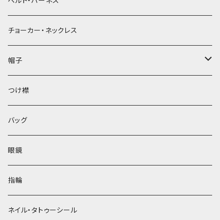
ベルト・ハーネス
チョーカー・ネックレス
帽子
ベレー帽
つけ襟
バッグ
眼鏡
指輪
ネイル・タトゥーシール