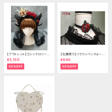
【アウトレット】ゴシックロリータ
【在庫限り】バラワッペンチョーカ
ゴールドクラウン＆ホーン(ヴェ
ー
¥3,150
¥640
ール付き)
30%OFF
20%OFF