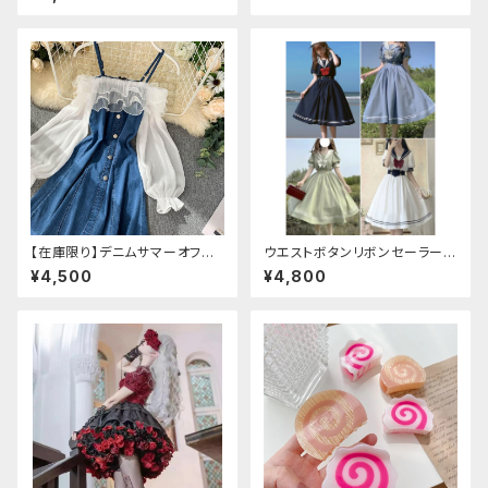
イトピンク：Lサイズ
【在庫限り】デニムサマーオフシ
ウエストボタンリボンセーラーワ
ョルダーワンピース（ミニ丈
ンピース
¥4,500
¥4,800