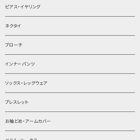
ヘアクリップ
ピアス・イヤリング
ヘッドドレス・カチューシャ
ネクタイ
ヘアゴム
ブローチ
簪
インナーパンツ
ソックス・レッグウェア
ブレスレット
お袖どめ・アームカバー