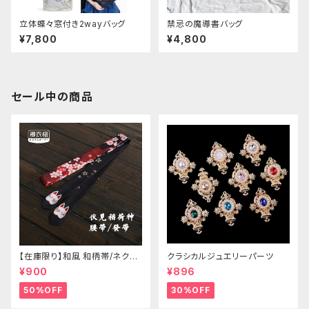
立体蝶々窓付き2wayバッグ
禁忌の魔導書バッグ
¥7,800
¥4,800
セール中の商品
【在庫限り】和風 和柄帯/ネクタ
クラシカルジュエリーパーツ
イ/リボン（狐面/金魚
¥900
¥896
50%OFF
30%OFF