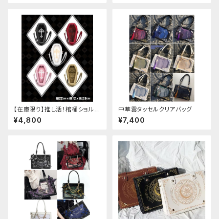
【在庫限り】推し活！棺桶ショルダ
中華雲タッセルクリアバッグ
ーバッグ
¥4,800
¥7,400