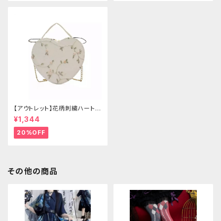
【アウトレット】花柄刺繍ハートバ
ッグ
¥1,344
20%OFF
その他の商品