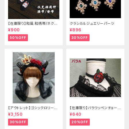
【在庫限り】和風 和柄帯/ネクタ
クラシカルジュエリーパーツ
イ/リボン（狐面/金魚
¥900
¥896
50%OFF
30%OFF
【アウトレット】ゴシックロリータ
【在庫限り】バラワッペンチョーカ
ゴールドクラウン＆ホーン(ヴェ
ー
¥3,150
¥640
ール付き)
30%OFF
20%OFF