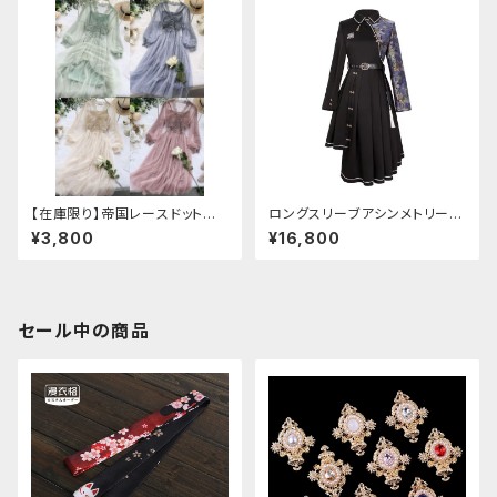
【在庫限り】帝国レースドットワ
ロングスリーブアシンメトリーチ
ンピース
ャイナドレス
¥3,800
¥16,800
セール中の商品