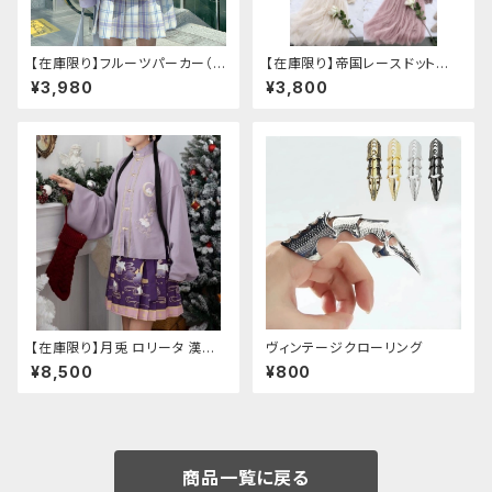
【在庫限り】フルーツパーカー（ブ
【在庫限り】帝国レースドットワ
ルべリ、ブドウ、キウイ、チェリー、
ンピース
¥3,980
¥3,800
ぶどう
【在庫限り】月兎 ロリータ 漢服
ヴィンテージクローリング
ツーピース セットアップ チャイ
¥8,500
¥800
ナ風 華ロリ ロリィタ 刺繍 和柄
ミニ スカート 紫 ウサギ柄 アジ
アン エスニック ロリータ 原宿
系 青文字系 ガーリー 大人可愛
い カジュアル ファッション 民族
風 コスプレ ロメルチェオ
商品一覧に戻る