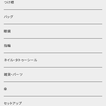
ベレー帽
つけ襟
バッグ
眼鏡
指輪
ネイル・タトゥーシール
雑貨・パーツ
傘
セットアップ