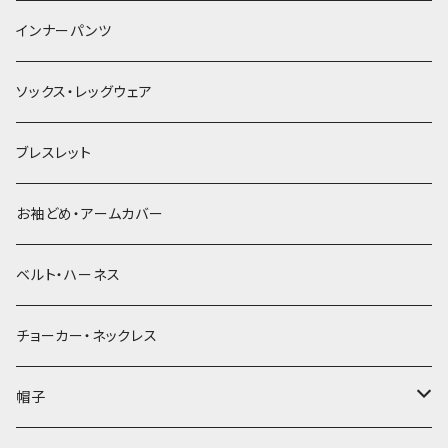
簪
インナーパンツ
ソックス・レッグウェア
ブレスレット
お袖どめ・アームカバー
ベルト・ハーネス
チョーカー・ネックレス
帽子