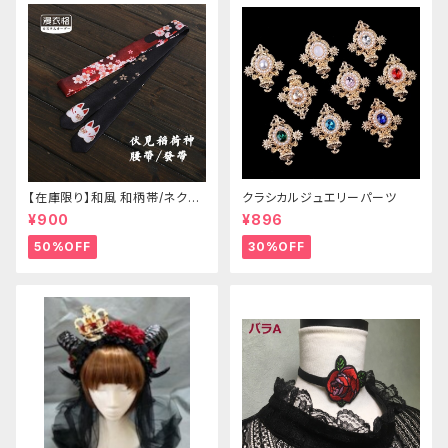
【在庫限り】和風 和柄帯/ネクタ
クラシカルジュエリーパーツ
イ/リボン（狐面/金魚
¥900
¥896
50%OFF
30%OFF