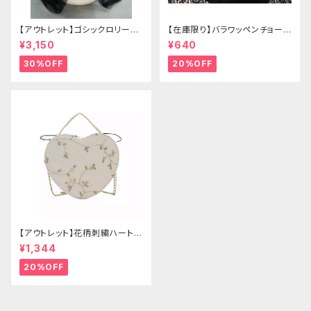
【アウトレット】ゴシックロリータ
【在庫限り】バラワッペンチョーカ
ゴールドクラウン＆ホーン(ヴェ
ー
¥3,150
¥640
ール付き)
30%OFF
20%OFF
【アウトレット】花柄刺繍ハートバ
ッグ
¥1,344
20%OFF