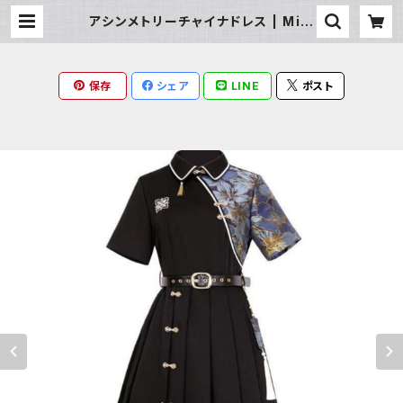
アシンメトリーチャイナドレス | Milk
y Rag
保存
シェア
LINE
ポスト