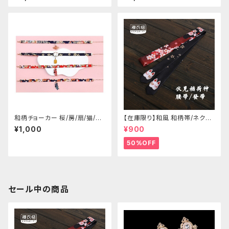
イズ
リーブ
和柄チョーカー 桜/房/扇/猫/こ
【在庫限り】和風 和柄帯/ネクタ
いのぼり
イ/リボン（狐面/金魚
¥1,000
¥900
50%OFF
セール中の商品