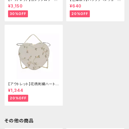
ゴールドクラウン＆ホーン(ヴェ
ー
¥3,150
¥640
ール付き)
30%OFF
20%OFF
【アウトレット】花柄刺繍ハートバ
ッグ
¥1,344
20%OFF
その他の商品