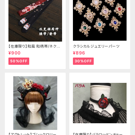
【在庫限り】和風 和柄帯/ネクタ
クラシカルジュエリーパーツ
イ/リボン（狐面/金魚
¥900
¥896
50%OFF
30%OFF
【アウトレット】ゴシックロリータ
【在庫限り】バラワッペンチョーカ